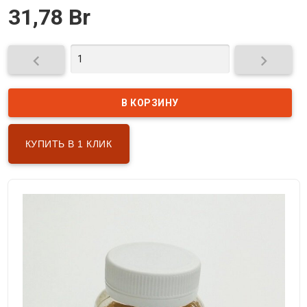
31,78 Br


КУПИТЬ В 1 КЛИК