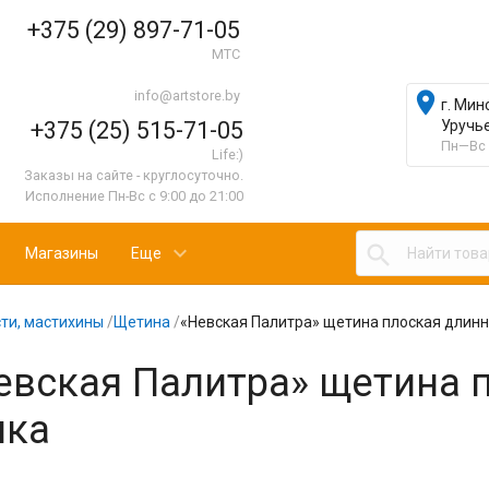
+375 (29) 897-71-05
МТС
info@artstore.by

г. Мин
+375 (25) 515-71-05
Уручь
Пн—Вс 
Life:)
Заказы на сайте - круглосуточно.
Исполнение Пн-Вс с 9:00 до 21:00

Магазины
Еще
ти, мастихины
/
Щетина
/
«Невская Палитра» щетина плоская длинн
евская Палитра» щетина 
чка