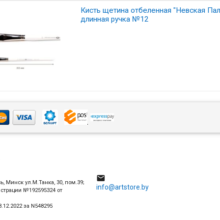
Кисть щетина отбеленная "Невская Пали
длинная ручка №12
4

ь, Минск ул.М.Танка, 30, пом.39;
info@artstore.by
истрации №192595324 от
.12.2022 за N548295