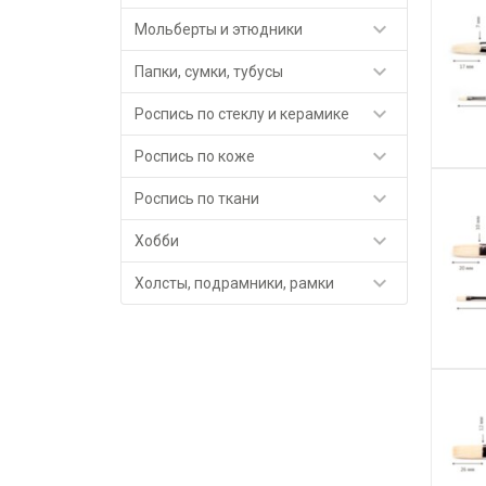

Мольберты и этюдники

Папки, сумки, тубусы

Роспись по стеклу и керамике

Роспись по коже

Роспись по ткани

Хобби

Холсты, подрамники, рамки