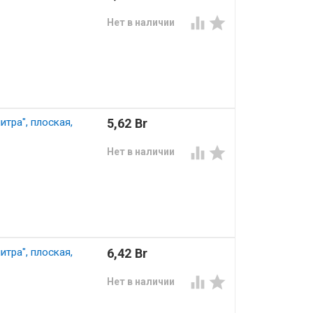


Нет в наличии
тра", плоская,
5,62 Br


Нет в наличии
тра", плоская,
6,42 Br


Нет в наличии