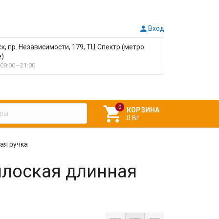

Вход
ск, пр. Независимости, 179, ТЦ Спектр (метро
е)
09:00—21:00

КОРЗИНА
0 Br
ая ручка
плоская длинная