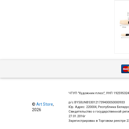
ЧТУП "Художник-плюс", УНП 19259532
р/с BY50UNBS30121739400050000933
©
Art Store
,
Юр. Адрес: 220004, Республика Беларус
2026
Свидетельство о государственной рег
27.01.2016г
Зарегистрирован в Торговом реестре 23