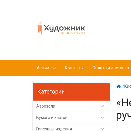
Акции
Контакты
Оплата и доставка

/
Кис
Категории
«Н

Аэрозоли
ру

Бумага и картон

Гипсовые изделия