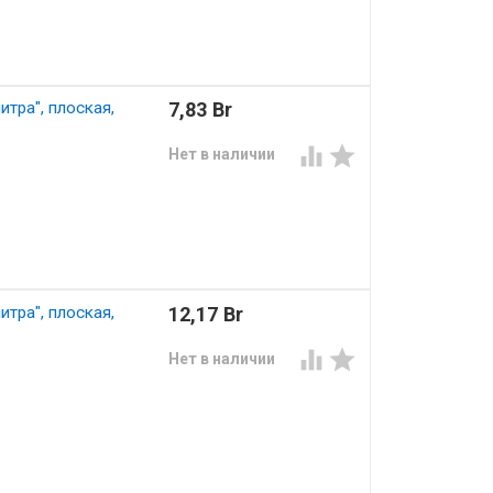
тра", плоская,
7,83 Br


Нет в наличии
тра", плоская,
12,17 Br


Нет в наличии