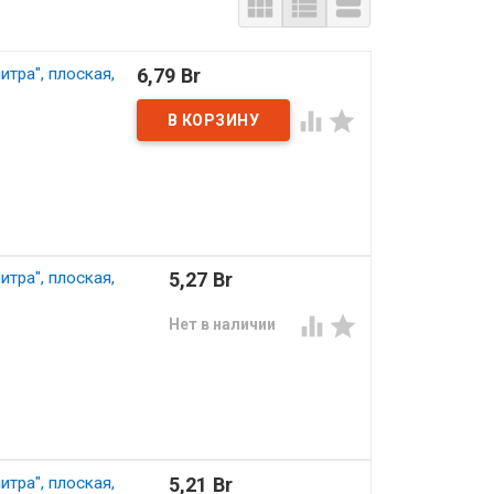



тра", плоская,
6,79 Br


тра", плоская,
5,27 Br


Нет в наличии
тра", плоская,
5,21 Br