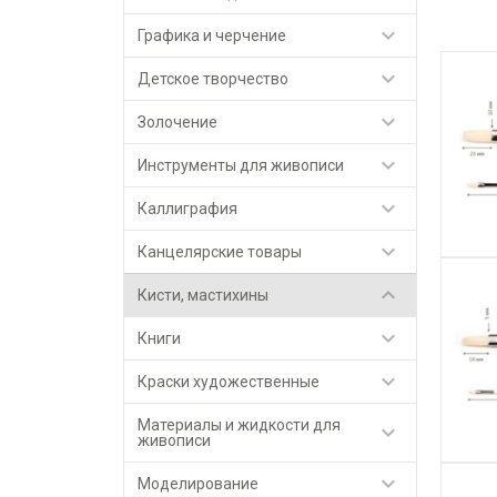

Графика и черчение

Детское творчество

Золочение

Инструменты для живописи

Каллиграфия

Канцелярские товары

Кисти, мастихины

Книги

Краски художественные
Материалы и жидкости для

живописи

Моделирование