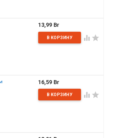
13,99 Br


м
16,59 Br

