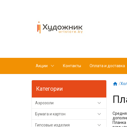
Акции
Контакты
Оплата и доставка

/
Хол
Категории
Пл

Аэрозоли

Средняя
Бумага и картон
дополн
Планка 

Гипсовые изделия