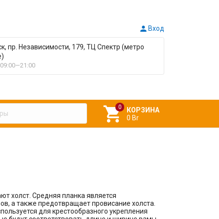

Вход
ск, пр. Независимости, 179, ТЦ Спектр (метро
е)
09:00—21:00

КОРЗИНА
0 Br
ют холст. Средняя планка является
в, а также предотвращает провисание холста.
спользуется для крестообразного укрепления