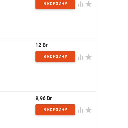


12 Br


9,96 Br

