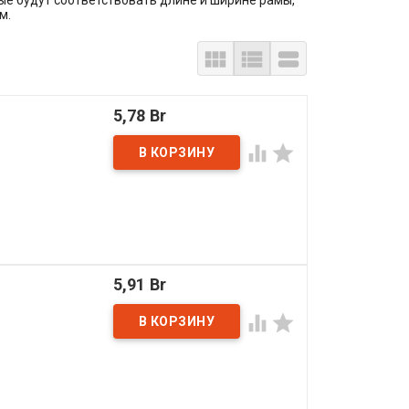
ые будут соответствовать длине и ширине рамы,
м.



5,78 Br


5,91 Br

