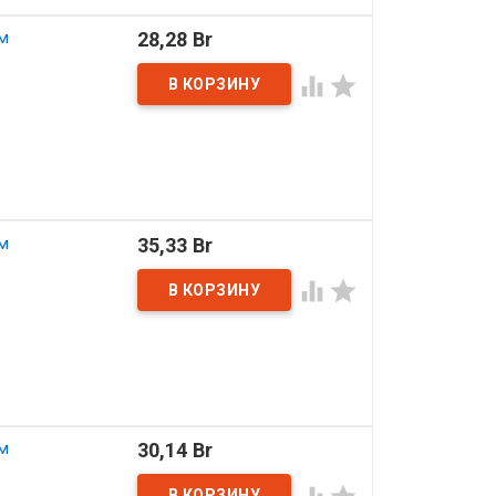
м
28,28 Br


м
35,33 Br


м
30,14 Br