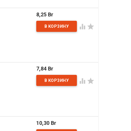
8,25 Br


7,84 Br


10,30 Br