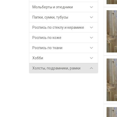

Мольберты и этюдники

Папки, сумки, тубусы

Роспись по стеклу и керамике

Роспись по коже

Роспись по ткани

Хобби

Холсты, подрамники, рамки