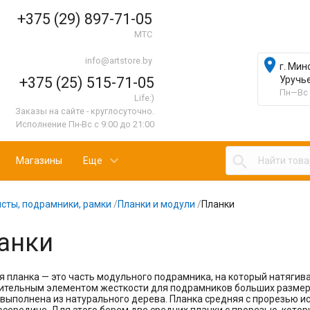
+375 (29) 897-71-05
МТС
info@artstore.by

г. Мин
+375 (25) 515-71-05
Уручь
Пн—Вс 
Life:)
Заказы на сайте - круглосуточно.
Исполнение Пн-Вс с 9:00 до 21:00

Магазины
Еще
сты, подрамники, рамки
/
Планки и модули
/
Планки
анки
 планка — это часть модульного подрамника, на который натягива
ительным элементом жесткости для подрамников больших размеро
выполнена из натурального дерева. Планка средняя с прорезью и