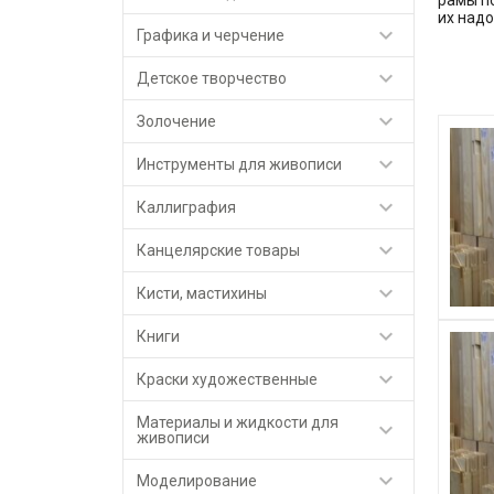
рамы по
их надо

Графика и черчение

Детское творчество

Золочение

Инструменты для живописи

Каллиграфия

Канцелярские товары

Кисти, мастихины

Книги

Краски художественные
Материалы и жидкости для

живописи

Моделирование