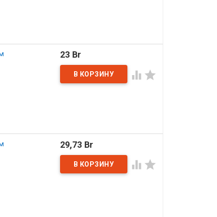
м
23 Br


м
29,73 Br

