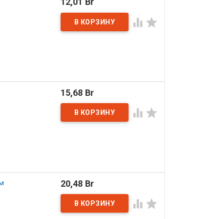
12,01 Br


15,68 Br


м
20,48 Br

