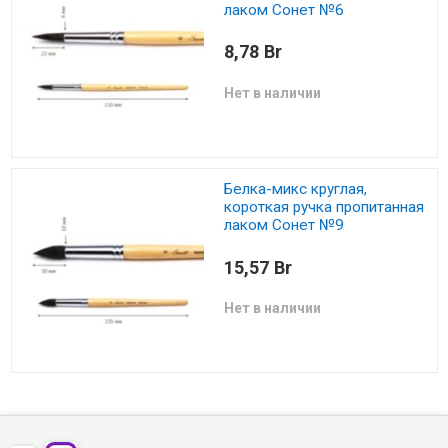
лаком Сонет №6
8,78 Br
Нет в наличии
Белка-микс круглая,
короткая ручка пропитанная
лаком Сонет №9
15,57 Br
Нет в наличии