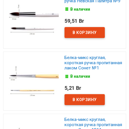
ручка Невская Палитра №9
В наличии
59,51 Br
Белка-микс круглая,
короткая ручка пропитанная
лаком Сонет №1
В наличии
5,21 Br
Белка-микс круглая,
короткая ручка пропитанная