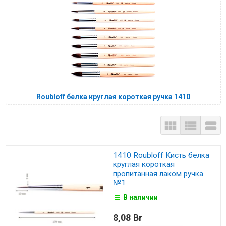
Roubloff белка круглая короткая ручка 1410



1410 Roubloff Кисть белка
круглая короткая
пропитанная лаком ручка
№1
В наличии
8,08 Br