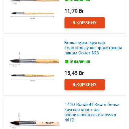
11,70 Br
Белка-микс круглая,
короткая ручка пропитанная
лаком Сонет №8
В наличии
15,45 Br
1410 Roubloff Кисть белка
круглая короткая
пропитанная лаком ручка
№10