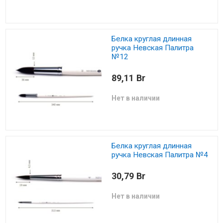
Белка круглая длинная
ручка Невская Палитра
№12
89,11 Br
Нет в наличии
Белка круглая длинная
ручка Невская Палитра №4
30,79 Br
Нет в наличии