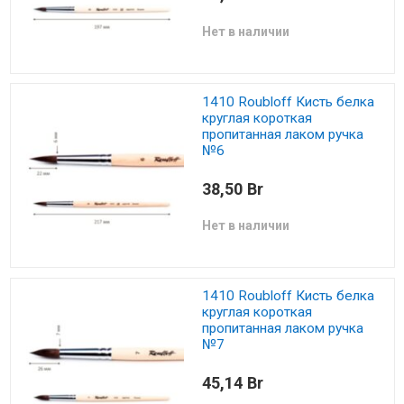
Нет в наличии
1410 Roubloff Кисть белка
круглая короткая
пропитанная лаком ручка
№6
38,50 Br
Нет в наличии
1410 Roubloff Кисть белка
круглая короткая
пропитанная лаком ручка
№7
45,14 Br