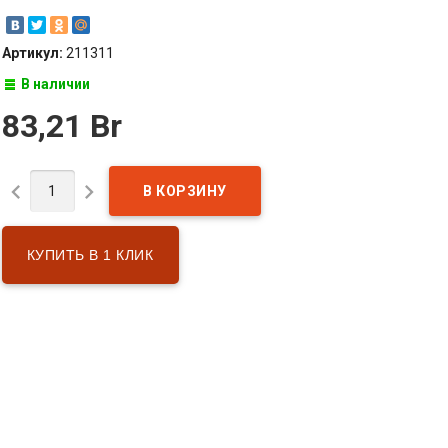
Артикул:
211311
В наличии
83,21 Br


КУПИТЬ В 1 КЛИК