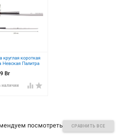
а круглая короткая
а Невская Палитра
9 Br


в наличии
мендуем посмотреть