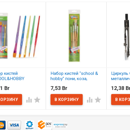
р кистей
Набор кистей "school &
Циркуль 
OOL&HOBBY
hobby" пони, коза,
металли
етика 5 шт.
щетина 4 шт. АССОРТИ
1 Br
7,53 Br
12,38 B
ОРТИ
В нал
В наличии




наличии