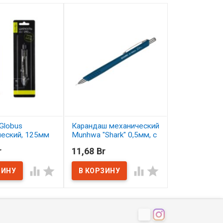
Globus
Карандаш механический
Карандаш цв
ческий, 125мм
Munhwa "Shark" 0,5мм, с
Малевичъ Gra
ластиком
серо-бирюзо
r
11,68 Br
2,50 Br
ичии
В наличии
В наличии



