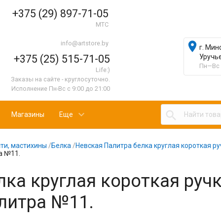
+375 (29) 897-71-05
МТС
info@artstore.by

г. Мин
+375 (25) 515-71-05
Уручь
Пн—Вс 
Life:)
Заказы на сайте - круглосуточно.
Исполнение Пн-Вс с 9:00 до 21:00

Магазины
Еще
ти, мастихины
/
Белка
/
Невская Палитра белка круглая короткая ру
а №11.
лка круглая короткая руч
литра №11.