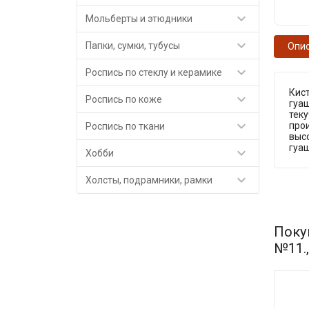

Мольберты и этюдники

Папки, сумки, тубусы
Опи

Роспись по стеклу и керамике
Кист

Роспись по коже
гуаш
теку

про
Роспись по ткани
высо
гуа

Хобби

Холсты, подрамники, рамки
Поку
№11.