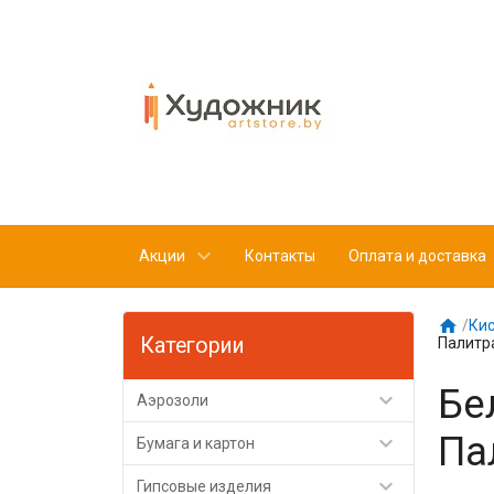
Акции
Контакты
Оплата и доставка

/
Кис
Категории
Палитр
Бе

Аэрозоли
Па

Бумага и картон

Гипсовые изделия