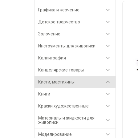

Графика и черчение

Детское творчество

Золочение

Инструменты для живописи

Каллиграфия

Канцелярские товары

Кисти, мастихины

Книги

Краски художественные
Материалы и жидкости для

живописи

Моделирование