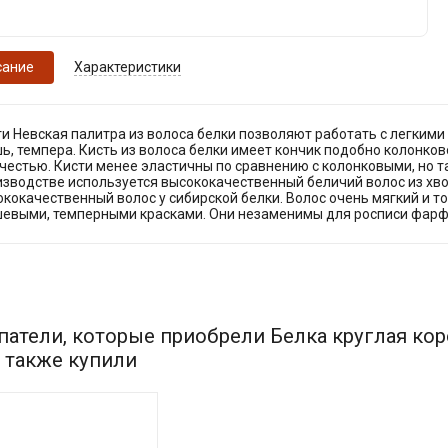
сание
Характеристики
и Невская палитра из волоса белки позволяют работать с легким
ь, темпера. Кисть из волоса белки имеет кончик подобно колонков
честью. Кисти менее эластичны по сравнению с колонковыми, но 
изводстве используется высококачественный беличий волос из хво
кокачественный волос у сибирской белки. Волос очень мягкий и т
шевыми, темперными красками. Они незаменимы для росписи фарф
патели, которые приобрели Белка круглая кор
, также купили