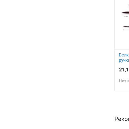
Белк
ручк
№3
21,1
Нет 
Реко