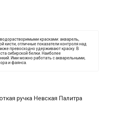
и водорастворимыми красками: акварель,
ой кисти, отличные показатели контроля над
также превосходно удерживают краску. В
ста сибирской белки. Наиболее
онкий. Ими можно работать с акварельными,
ора и фаянса.
откая ручка Невская Палитра