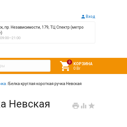

Вход
ск, пр. Независимости, 179, ТЦ Спектр (метро
е)
09:00—21:00

КОРЗИНА
0 Br
чка
/
Белка круглая короткая ручка Невская
ка Невская


