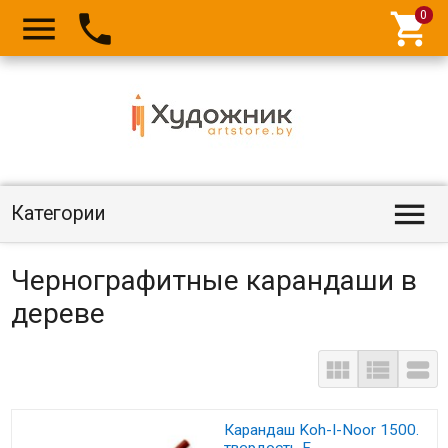




Категории
Чернографитные карандаши в
дереве



Карандаш Koh-I-Noor 1500.
твердость F