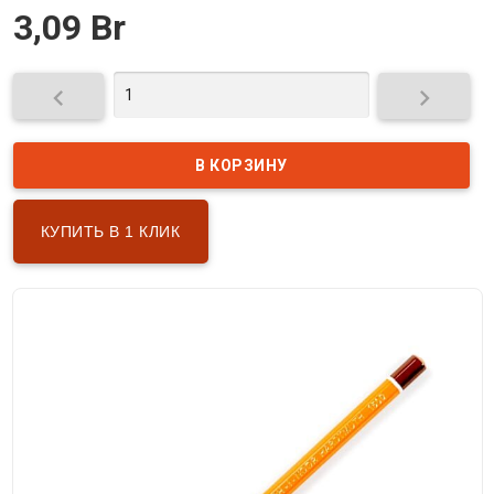
3,09 Br


КУПИТЬ В 1 КЛИК