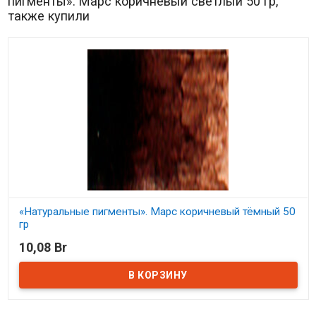
пигменты». Марс коричневый светлый 50 гр,
также купили
«Натуральные пигменты». Марс коричневый тёмный 50
гр
10,08 Br
В наличии