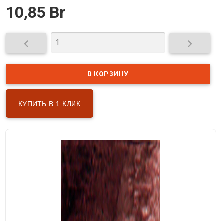
10,85 Br


КУПИТЬ В 1 КЛИК