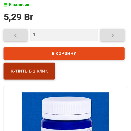
В наличии
5,29 Br


КУПИТЬ В 1 КЛИК