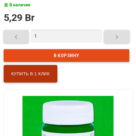
В наличии
5,29 Br


КУПИТЬ В 1 КЛИК