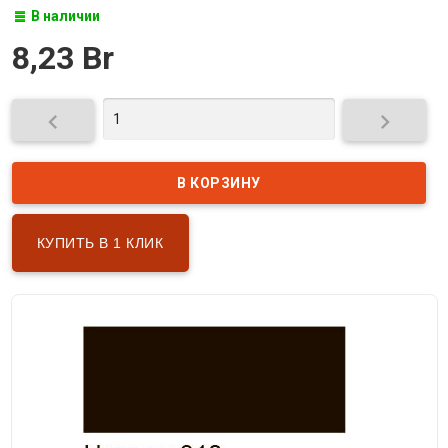
В наличии
8,23 Br


КУПИТЬ В 1 КЛИК