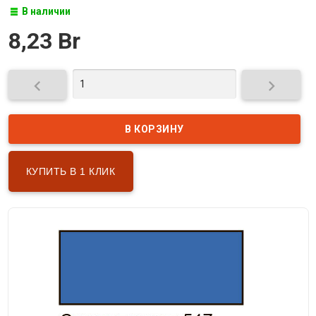
В наличии
8,23 Br


КУПИТЬ В 1 КЛИК