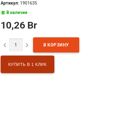
Артикул:
1901635
В наличии
10,26 Br


КУПИТЬ В 1 КЛИК