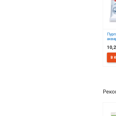
Пурп
аква
10,2
В 
Реко