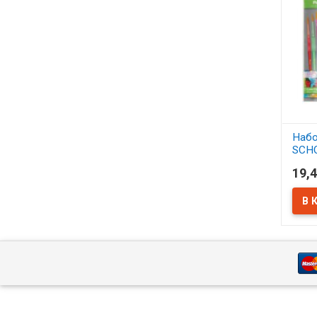
Набо
SCH
синт
19,4
АСС
В 