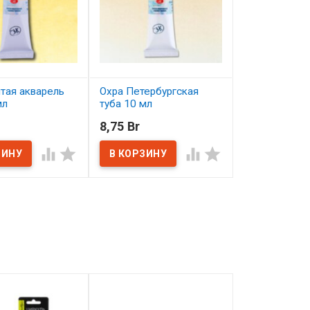
тая акварель
Охра Петербургская
Аквамаринов
мл
туба 10 мл
акварель туб
8,75 Br
10,26 Br
ичии
В наличии
В наличии



