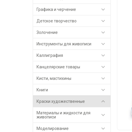

Графика и черчение

Детское творчество

Золочение

Инструменты для живописи

Каллиграфия

Канцелярские товары

Кисти, мастихины

Книги

Краски художественные
Материалы и жидкости для

живописи

Моделирование