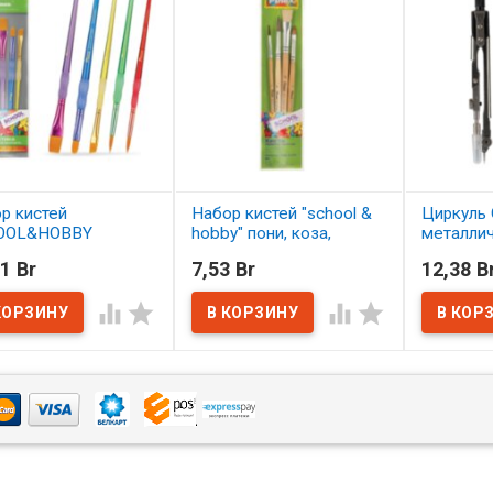
р кистей
Набор кистей "school &
Циркуль 
OOL&HOBBY
hobby" пони, коза,
металли
етика 5 шт.
щетина 4 шт. АССОРТИ
1 Br
7,53 Br
12,38 B
ОРТИ
В нал
В наличии




наличии