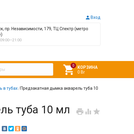

Вход
ск, пр. Независимости, 179, ТЦ Спектр (метро
е)
09:00—21:00

КОРЗИНА
0 Br
ь в тубах
/
Предзакатная дымка акварель туба 10
ль туба 10 мл


