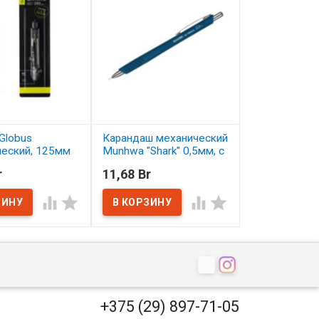
Globus
Карандаш механический
Карандаш цв
ческий, 125мм
Munhwa "Shark" 0,5мм, с
Малевичъ Gra
ластиком
серо-бирюзо
r
11,68 Br
2,50 Br
ичии
В наличии
В наличии




+375 (29) 897-71-05