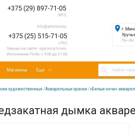
+375 (29) 897-71-05
МТС
info@artstore.by

г. Мин
+375 (25) 515-71-05
Уручь
Пн—Вс 
Life:)
Заказы на сайте - круглосуточно.
Исполнение Пн-Вс с 9:00 до 21:00

Магазины
Еще
аски художественные
/
Акварельные краски
/
«Белые ночи» акварел
едзакатная дымка акваре