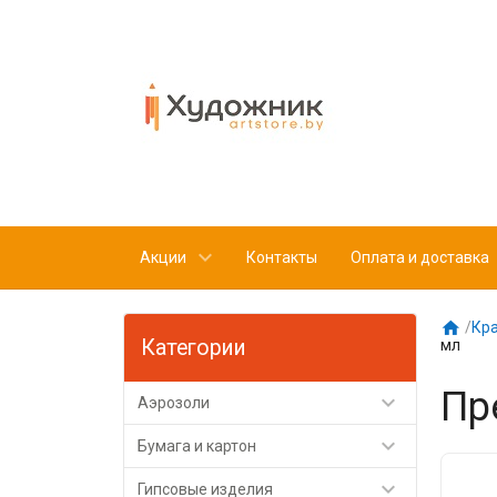
Акции
Контакты
Оплата и доставка

/
Кр
Категории
мл
Пр

Аэрозоли

Бумага и картон

Гипсовые изделия