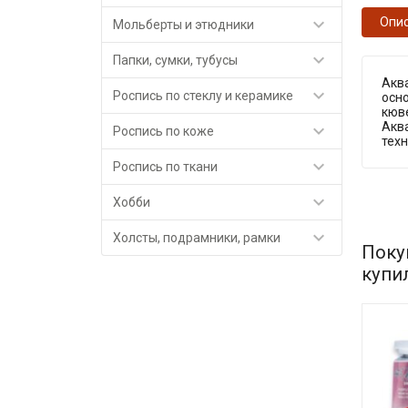

Опи
Мольберты и этюдники

Папки, сумки, тубусы
Акв

Роспись по стеклу и керамике
осно
кюве
Акв

Роспись по коже
тех

Роспись по ткани

Хобби

Холсты, подрамники, рамки
Поку
купи