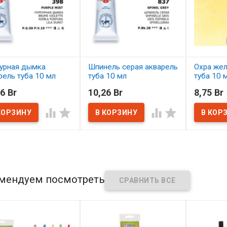
урная дымка
Шпинель серая акварель
Охра жел
рель туба 10 мл
туба 10 мл
туба 10 
6 Br
10,26 Br
8,75 Br
наличии
В наличии
В нал




мендуем посмотреть