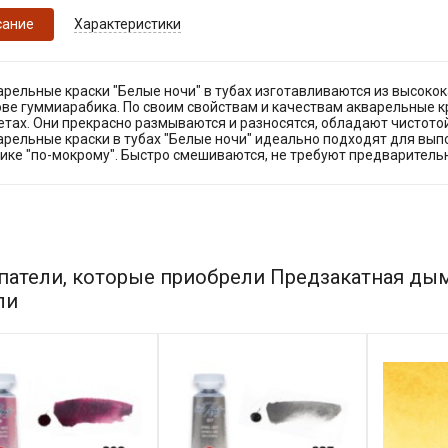
сание
Характеристики
арельные краски "Белые ночи" в тубах изготавливаются из высоко
ве гуммиарабика. По своим свойствам и качествам акварельные к
тах. Они прекрасно размываются и разносятся, обладают чистотой
арельные краски в тубах "Белые ночи" идеально подходят для вып
нике "по-мокрому". Быстро смешиваются, не требуют предваритель
патели, которые приобрели Предзакатная дымк
ли