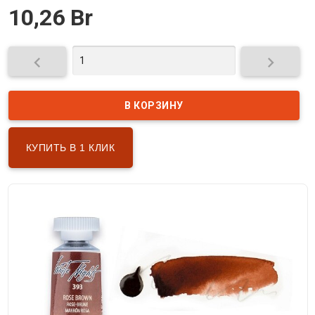
10,26 Br


КУПИТЬ В 1 КЛИК