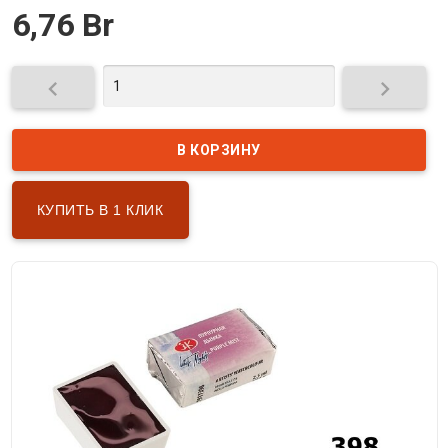
6,76 Br


КУПИТЬ В 1 КЛИК