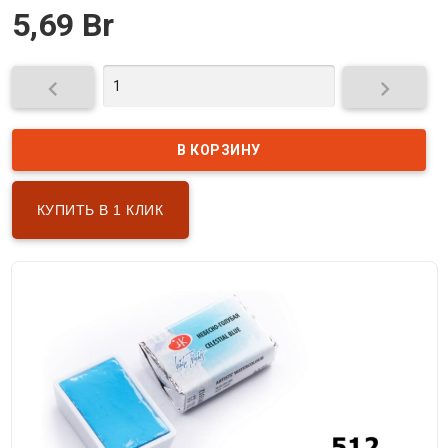
5,69 Br


КУПИТЬ В 1 КЛИК