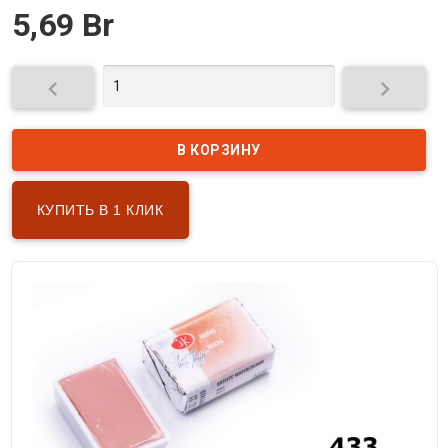
5,69 Br


КУПИТЬ В 1 КЛИК