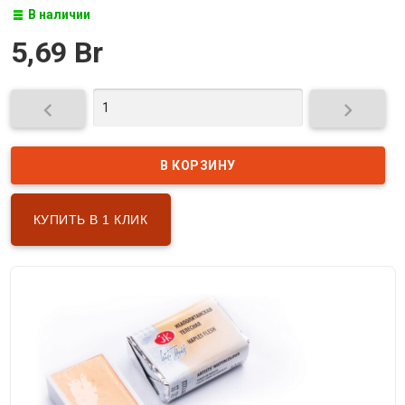
В наличии
5,69 Br


КУПИТЬ В 1 КЛИК