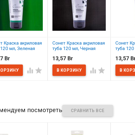
т Краска акриловая
Сонет Краска акриловая
Сонет Кр
 120 мл, Зеленая
туба 120 мл, Черная
туба 120
ая
титанов
7 Br
13,57 Br
13,57 B
В наличии
наличии
В нал




мендуем посмотреть