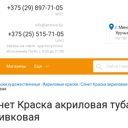
+375 (29) 897-71-05
МТС
info@artstore.by

г. Мин
+375 (25) 515-71-05
Уручь
Пн—Вс 
Life:)
Заказы на сайте - круглосуточно.
Исполнение Пн-Вс с 9:00 до 21:00

Магазины
Еще
аски художественные
/
Акриловые краски
/
Сонет Краска акриловая 
вая
нет Краска акриловая туба
ивковая