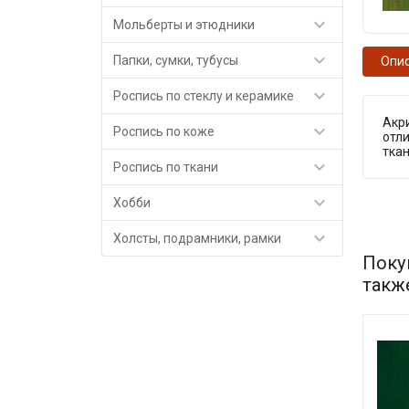

Мольберты и этюдники

Папки, сумки, тубусы
Опи

Роспись по стеклу и керамике
Акр

Роспись по коже
отли
тка

Роспись по ткани

Хобби

Холсты, подрамники, рамки
Поку
такж