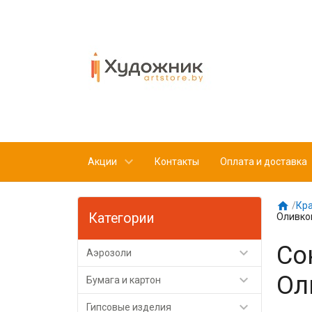
Акции
Контакты
Оплата и доставка

/
Кр
Категории
Оливко
Со

Аэрозоли
Ол

Бумага и картон

Гипсовые изделия