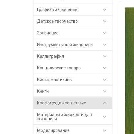

Графика и черчение

Детское творчество

Золочение

Инструменты для живописи

Каллиграфия

Канцелярские товары

Кисти, мастихины

Книги

Краски художественные
Материалы и жидкости для

живописи

Моделирование