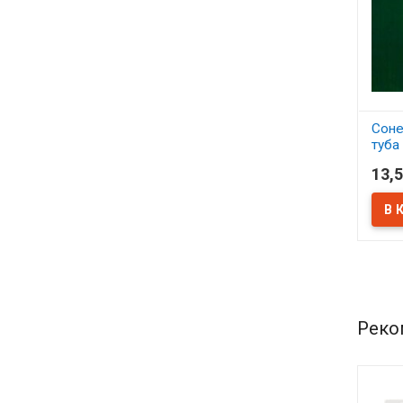
Соне
туба
темн
13,5
В 
Реко