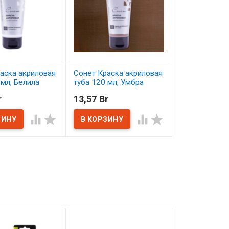
аска акриловая
Сонет Краска акриловая
Сонет Краска
 мл, Белила
туба 120 мл, Умбра
туба 120 мл,
ые
натуральная
Карминовая
r
13,57 Br
13,57 Br
ичии
В наличии
В наличии



