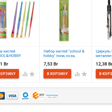
р кистей
Набор кистей "school &
Циркуль 
OOL&HOBBY
hobby" пони, коза,
металли
етика 5 шт.
щетина 4 шт. АССОРТИ
1 Br
7,53 Br
12,38 B
ОРТИ
В нал
В наличии




наличии