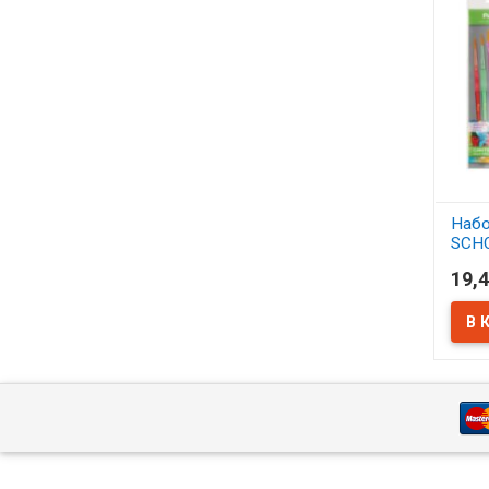
Набо
SCH
синт
19,4
АСС
В 