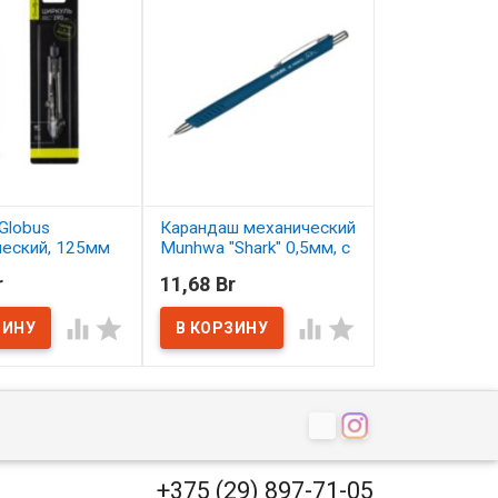
Globus
Карандаш механический
Карандаш цв
ческий, 125мм
Munhwa "Shark" 0,5мм, с
Малевичъ Gra
ластиком
серо-бирюзо
r
11,68 Br
2,50 Br
ичии
В наличии
В наличии




+375 (29) 897-71-05