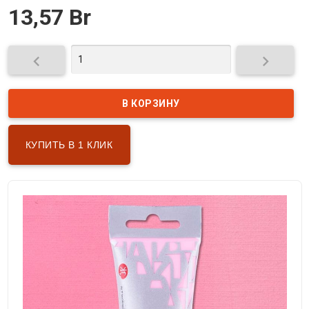
13,57 Br


КУПИТЬ В 1 КЛИК