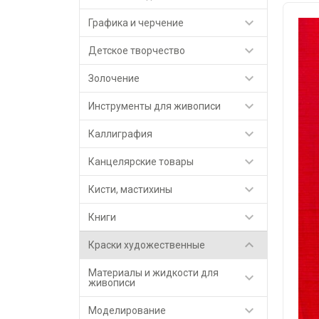

Графика и черчение

Детское творчество

Золочение

Инструменты для живописи

Каллиграфия

Канцелярские товары

Кисти, мастихины

Книги

Краски художественные
Материалы и жидкости для

живописи

Моделирование