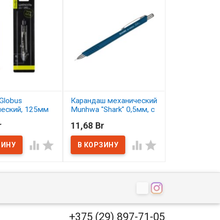
Globus
Карандаш механический
Карандаш цв
ческий, 125мм
Munhwa "Shark" 0,5мм, с
Малевичъ Gra
ластиком
серо-бирюзо
r
11,68 Br
2,50 Br
ичии
В наличии
В наличии




+375 (29) 897-71-05