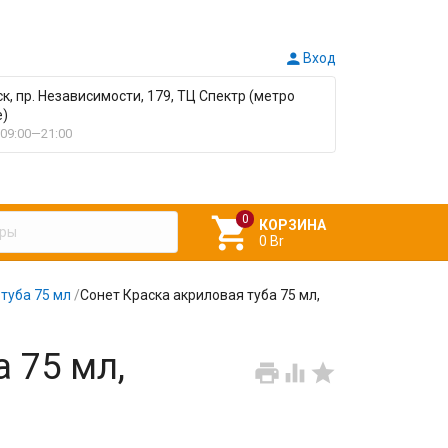

Вход
ск, пр. Независимости, 179, ТЦ Спектр (метро
е)
09:00—21:00

КОРЗИНА
0 Br
туба 75 мл
/
Сонет Краска акриловая туба 75 мл,
 75 мл,


