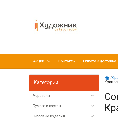
Акции
Контакты
Оплата и доставка

/
Кр
Категории
Крапла
Со

Аэрозоли
Кр

Бумага и картон

Гипсовые изделия