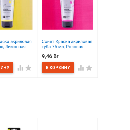
аска акриловая
Сонет Краска акриловая
Сонет Краска
мл, Лимонная
туба 75 мл, Розовая
туба 75 мл, 
светлая
9,46 Br
9,46 Br
ичии
В наличии
В наличии



