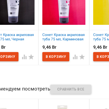
т Краска акриловая
Сонет Краска акриловая
Сонет Кр
 75 мл, Черная
туба 75 мл, Карминовая
туба 75 
 Br
9,46 Br
9,46 Br
наличии
В наличии
В нал




мендуем посмотреть