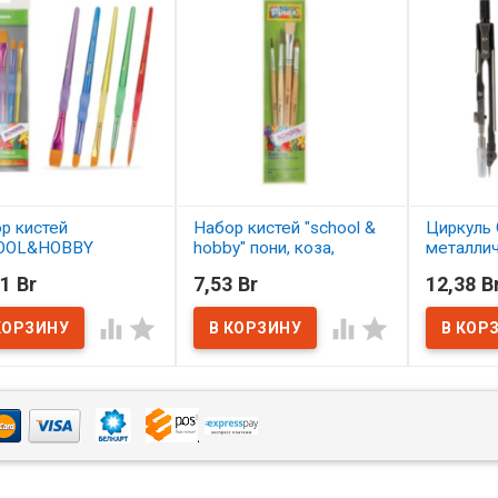
р кистей
Набор кистей "school &
Циркуль 
OOL&HOBBY
hobby" пони, коза,
металли
етика 5 шт.
щетина 4 шт. АССОРТИ
1 Br
7,53 Br
12,38 B
ОРТИ
В нал
В наличии




наличии