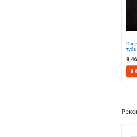
Соне
туба
9,46
В 
Реко