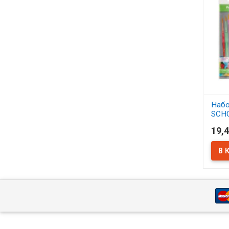
Набо
SCH
синт
19,4
АСС
В 