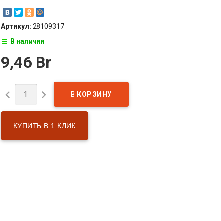
Артикул:
28109317
В наличии
9,46 Br


КУПИТЬ В 1 КЛИК