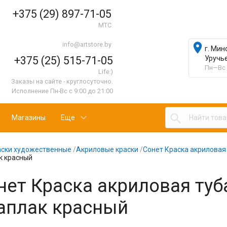
+375 (29) 897-71-05
МТС
info@artstore.by

г. Мин
+375 (25) 515-71-05
Уручь
Пн—Вс 
Life:)
Заказы на сайте - круглосуточно.
Исполнение Пн-Вс с 9:00 до 21:00

Магазины
Еще
аски художественные
/
Акриловые краски
/
Сонет Краска акриловая 
к красный
нет Краска акриловая туба
аплак красный