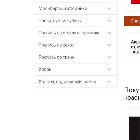

Мольберты и этюдники

Папки, сумки, тубусы
Опи

Роспись по стеклу и керамике
Акр

Роспись по коже
отли
тка

Роспись по ткани

Хобби

Холсты, подрамники, рамки
Поку
крас