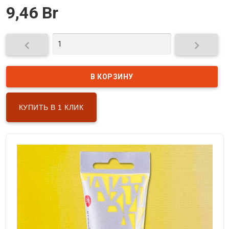
9,46 Br


КУПИТЬ В 1 КЛИК