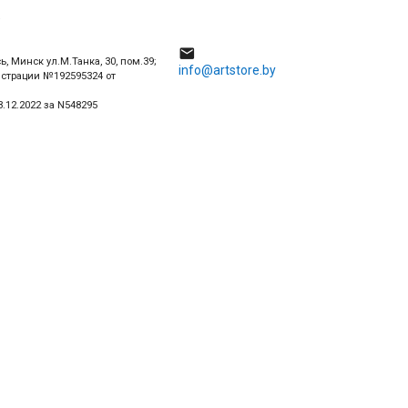
4

ь, Минск ул.М.Танка, 30, пом.39;
info@artstore.by
истрации №192595324 от
.12.2022 за N548295