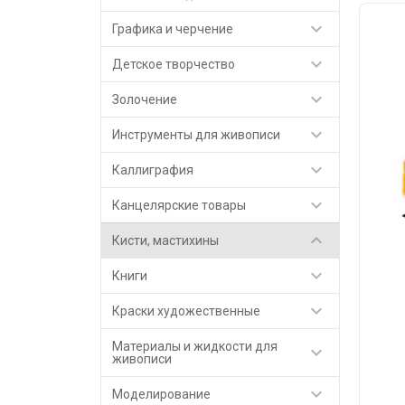

Графика и черчение

Детское творчество

Золочение

Инструменты для живописи

Каллиграфия

Канцелярские товары

Кисти, мастихины

Книги

Краски художественные
Материалы и жидкости для

живописи

Моделирование