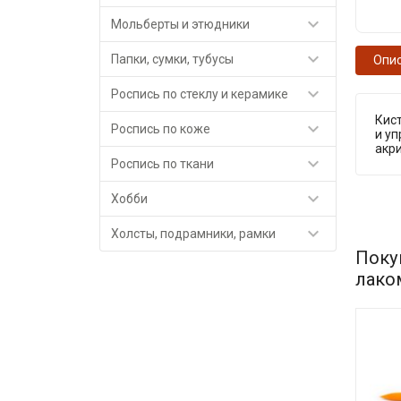

Мольберты и этюдники

Папки, сумки, тубусы
Опи

Роспись по стеклу и керамике
Кист

Роспись по коже
и уп
акри

Роспись по ткани

Хобби

Холсты, подрамники, рамки
Поку
лако