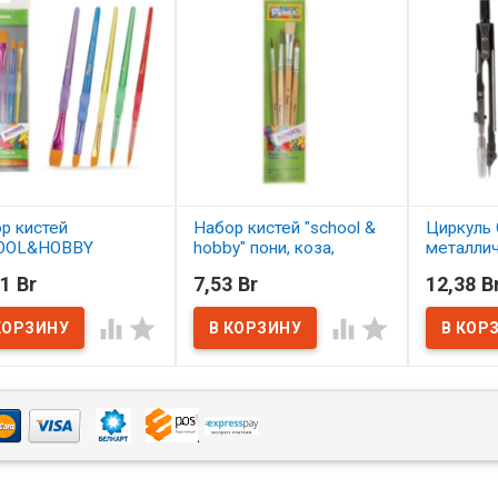
р кистей
Набор кистей "school &
Циркуль 
OOL&HOBBY
hobby" пони, коза,
металли
етика 5 шт.
щетина 4 шт. АССОРТИ
1 Br
7,53 Br
12,38 B
ОРТИ
В нал
В наличии




наличии