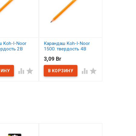
 Koh-I-Noor
Карандаш Koh-I-Noor
Синтетика кр
ердость 2B
1500. твердость 4B
длинная ручк
пропитанная
3,09 Br
4,68 Br
Сонет №5
ичии
В наличии




В наличии