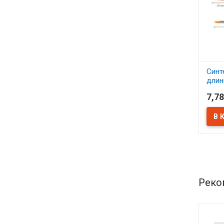
Синт
длин
проп
7,78
Сон
В 
Реко