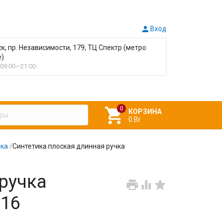

Вход
ск, пр. Независимости, 179, ТЦ Спектр (метро
е)
09:00—21:00

КОРЗИНА
0 Br
чка
/
Синтетика плоская длинная ручка
ручка



№16