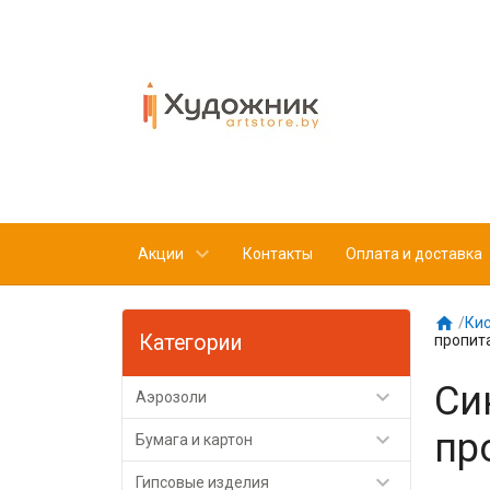
Акции
Контакты
Оплата и доставка

/
Кис
Категории
пропит
Си

Аэрозоли
пр

Бумага и картон

Гипсовые изделия