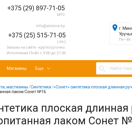
+375 (29) 897-71-05
МТС
info@artstore.by

г. Мин
+375 (25) 515-71-05
Уручь
Пн—Вс 
Life:)
Заказы на сайте - круглосуточно.
Исполнение Пн-Вс с 9:00 до 21:00

Магазины
Еще
ти, мастихины
/
Синтетика
/
«Сонет» синтетика плоская длинная ру
анная лаком Сонет №16
нтетика плоская длинная 
опитанная лаком Сонет 