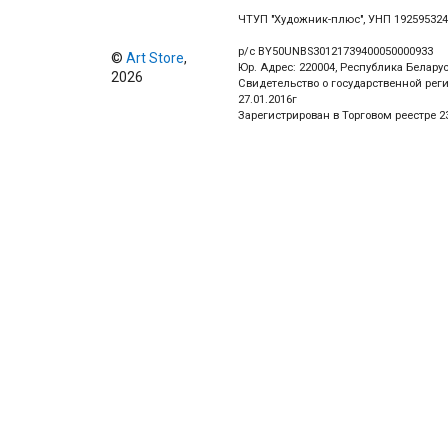
ЧТУП "Художник-плюс", УНП 19259532
р/с BY50UNBS30121739400050000933
©
Art Store
,
Юр. Адрес: 220004, Республика Беларус
2026
Свидетельство о государственной рег
27.01.2016г
Зарегистрирован в Торговом реестре 23