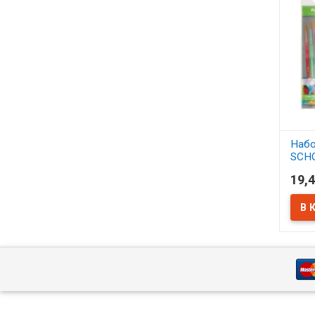
Набо
SCH
синт
19,4
АСС
В 