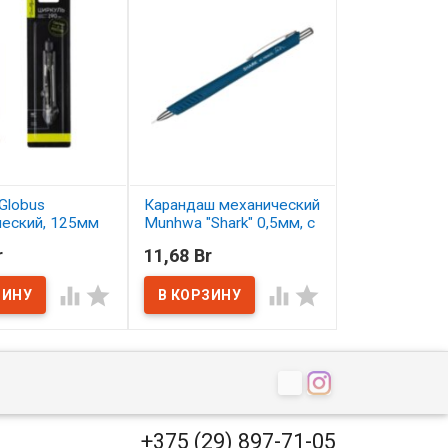
Globus
Карандаш механический
Карандаш цв
ческий, 125мм
Munhwa "Shark" 0,5мм, с
Малевичъ Gra
ластиком
серо-бирюзо
r
11,68 Br
2,50 Br
ичии
В наличии
В наличии




+375 (29) 897-71-05