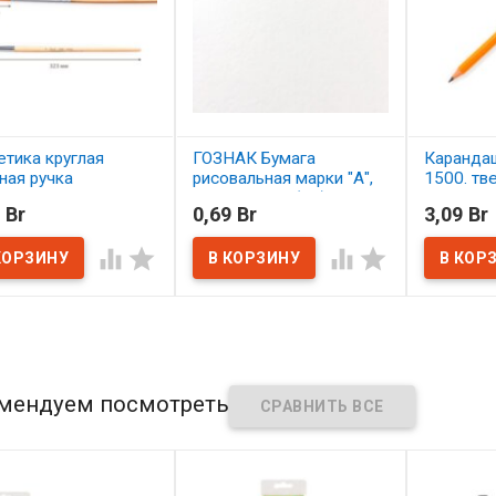
етика круглая
ГОЗНАК Бумага
Карандаш
ная ручка
рисовальная марки "А",
1500. тв
итанная лаком
297х420 мм (А3),
 Br
0,69 Br
3,09 Br
ет №8
плотность 200г/м2
В нал




наличии
В наличии
мендуем посмотреть