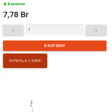
В наличии
7,78 Br


КУПИТЬ В 1 КЛИК