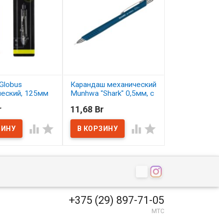
Globus
Карандаш механический
Карандаш цв
ческий, 125мм
Munhwa "Shark" 0,5мм, с
Малевичъ Gra
ластиком
серо-бирюзо
r
11,68 Br
2,50 Br
ичии
В наличии
В наличии




+375 (29) 897-71-05
МТС