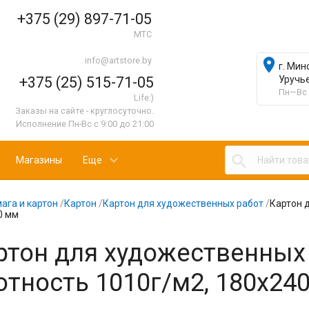
+375 (29) 897-71-05
МТС
info@artstore.by

г. Мин
+375 (25) 515-71-05
Уручь
Пн—Вс 
Life:)
Заказы на сайте - круглосуточно.
Исполнение Пн-Вс с 9:00 до 21:00

Магазины
Еще
ага и картон
/
Картон
/
Картон для художественных работ
/
Картон 
0 мм
ртон для художественных 
отность 1010г/м2, 180х24