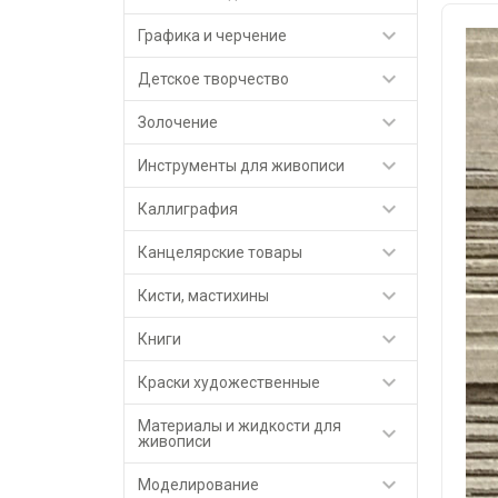

Графика и черчение

Детское творчество

Золочение

Инструменты для живописи

Каллиграфия

Канцелярские товары

Кисти, мастихины

Книги

Краски художественные
Материалы и жидкости для

живописи

Моделирование