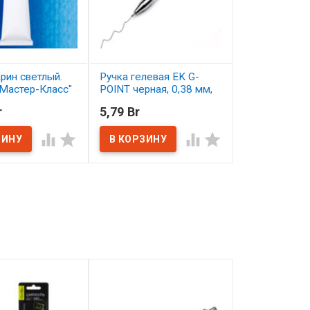
рин светлый.
Ручка гелевая EK G-
FOLIA Цветна
Мастер-Класс"
POINT черная, 0,38 мм,
130г A4, абр
игольчатый наконечник
r
5,79 Br
0,83 Br
В наличии
ичии
В наличии



