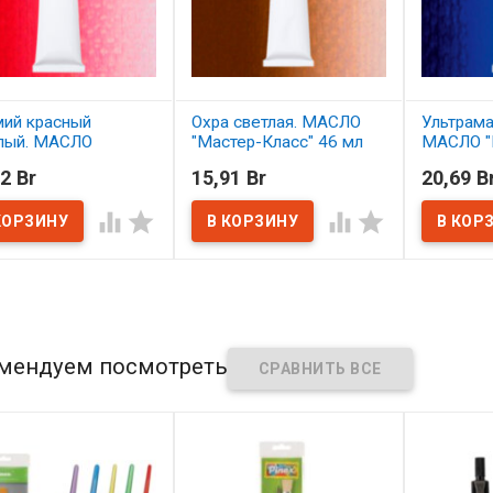
ий красный
Охра светлая. МАСЛО
Ультрама
лый. МАСЛО
"Мастер-Класс" 46 мл
МАСЛО "
тер-Класс" 46 мл
46 мл
2 Br
15,91 Br
20,69 B
В наличии
наличии
В нал




мендуем посмотреть