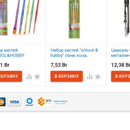
р кистей
Набор кистей "school &
Циркуль 
OOL&HOBBY
hobby" пони, коза,
металли
етика 5 шт.
щетина 4 шт. АССОРТИ
1 Br
7,53 Br
12,38 B
ОРТИ
В нал
В наличии




наличии
4