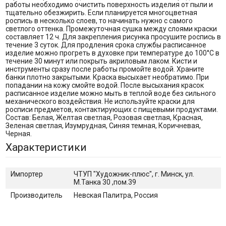
работы необходимо очистить поверхность изделия от пыли и
тщательно обезжирить. Если планируется многоцветная
роспись в несколько слоев, то начинать нужно с самого
светлого оттенка. Промежуточная сушка между слоями краски
составляет 12 ч. Для закрепления рисунка просушите роспись в
течение 3 суток. Для продления срока службы расписанное
изделие можно прогреть в духовке при температуре до 100°С в
течение 30 минут или покрыть акриловым лаком. Кисти и
инструменты сразу после работы промойте водой. Храните
банки плотно закрытыми. Краска высыхает необратимо. При
попадании на кожу смойте водой. После высыхания красок
расписанное изделие можно мыть в теплой воде без сильного
механического воздействия. Не используйте краски для
росписи предметов, контактирующих с пищевыми продуктами.
Состав: Белая, Желтая светлая, Розовая светлая, Красная,
Зеленая светлая, Изумрудная, Синяя темная, Коричневая,
Черная.
Характеристики
Импортер
ЧТУП "Художник-плюс", г. Минск, ул.
М.Танка 30 ,пом.39
Производитель
Невская Палитра, Россия