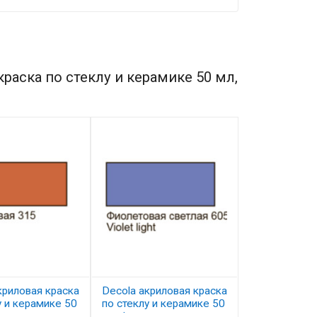
раска по стеклу и керамике 50 мл,
криловая краска
Decola акриловая краска
Decola акрил
у и керамике 50
по стеклу и керамике 50
по стеклу и 
жевая
мл, фиолетовая светлая
мл, зеленая 