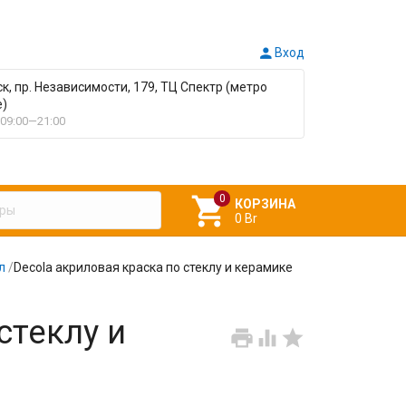

Вход
ск, пр. Независимости, 179, ТЦ Спектр (метро
е)
09:00—21:00

КОРЗИНА
0 Br
л
/
Decola акриловая краска по стеклу и керамике
стеклу и


