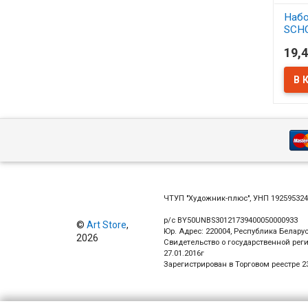
Набо
SCH
синт
19,4
АСС
В 
ЧТУП "Художник-плюс", УНП 19259532
р/с BY50UNBS30121739400050000933
©
Art Store
,
Юр. Адрес: 220004, Республика Беларус
2026
Свидетельство о государственной рег
27.01.2016г
Зарегистрирован в Торговом реестре 23