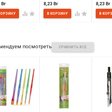
 Br
8,23 Br
8,23 Br
наличии
В наличии
В нал




мендуем посмотреть