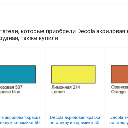
патели, которые приобрели Decola акриловая к
рудная, также купили
la акриловая краска
Decola акриловая краска
Decola а
теклу и керамике 50
по стеклу и керамике 50
по стекл
бирюзовая
мл, лимонная
мл, оран