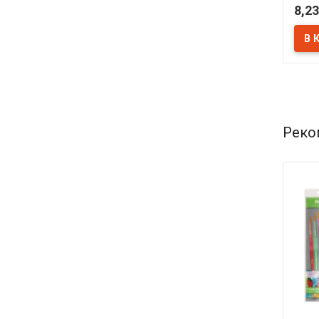
8,23
В 
Реко