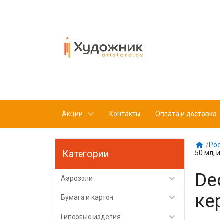
Акции
Контакты
Оплата и доставка

/
Рос
Категории
50 мл, 
De

Аэрозоли
ке

Бумага и картон

Гипсовые изделия