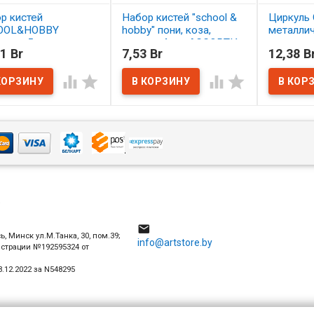
р кистей
Набор кистей "school &
Циркуль 
OOL&HOBBY
hobby" пони, коза,
металли
етика 5 шт.
щетина 4 шт. АССОРТИ
1 Br
7,53 Br
12,38 B
ОРТИ
В нал
В наличии




наличии
4

ь, Минск ул.М.Танка, 30, пом.39;
info@artstore.by
истрации №192595324 от
.12.2022 за N548295