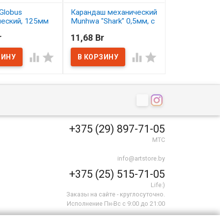
Globus
Карандаш механический
Карандаш цв
ческий, 125мм
Munhwa "Shark" 0,5мм, с
Малевичъ Gra
ластиком
серо-бирюзо
r
11,68 Br
2,50 Br
ичии
В наличии
В наличии




+375 (29) 897-71-05
МТС
info@artstore.by
+375 (25) 515-71-05
Life:)
Заказы на сайте - круглосуточно.
Исполнение Пн-Вс с 9:00 до 21:00