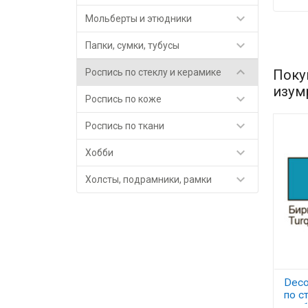

Мольберты и этюдники

Папки, сумки, тубусы

Поку
Роспись по стеклу и керамике
изум

Роспись по коже

Роспись по ткани

Хобби

Холсты, подрамники, рамки
Deco
по с
мл, 