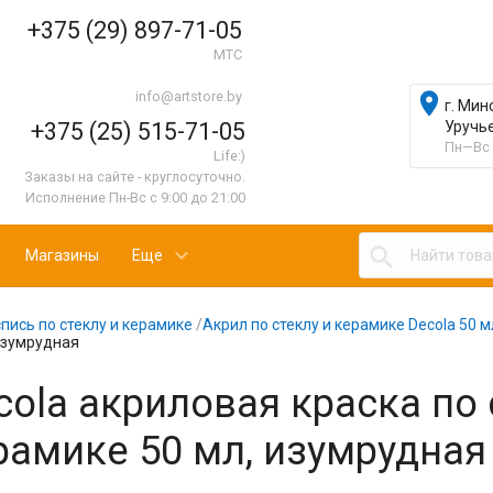
+375 (29) 897-71-05
МТС
info@artstore.by

г. Мин
+375 (25) 515-71-05
Уручь
Пн—Вс 
Life:)
Заказы на сайте - круглосуточно.
Исполнение Пн-Вс с 9:00 до 21:00

Магазины
Еще
пись по стеклу и керамике
/
Акрил по стеклу и керамике Decola 50 м
изумрудная
cola акриловая краска по 
рамике 50 мл, изумрудная