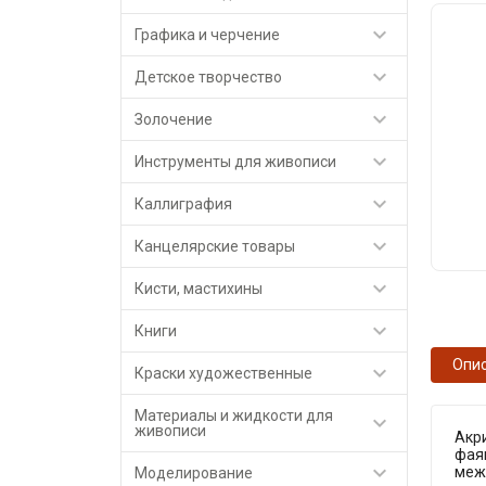

Графика и черчение

Детское творчество

Золочение

Инструменты для живописи

Каллиграфия

Канцелярские товары

Кисти, мастихины

Книги
Опи

Краски художественные
Материалы и жидкости для

живописи
Акри
фаян

межд
Моделирование