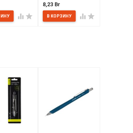
8,23 Br
8,23 Br
ичии
В наличии
В наличии



