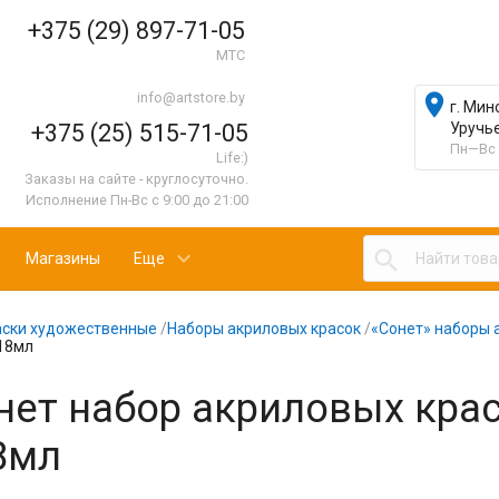
+375 (29) 897-71-05
МТС
info@artstore.by

г. Мин
+375 (25) 515-71-05
Уручь
Пн—Вс 
Life:)
Заказы на сайте - круглосуточно.
Исполнение Пн-Вс с 9:00 до 21:00

Магазины
Еще
аски художественные
/
Наборы акриловых красок
/
«Сонет» наборы 
х18мл
нет набор акриловых крас
8мл