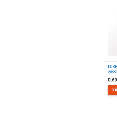
ГОЗН
рисо
297х
0,69
плот
В 