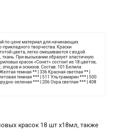
ый по цене материал для начинающих
о-прикладного творчества. Краски
отой цвета, легко смешиваются с водой.
а, ткань. При высыхании образует эластичную
иловых красок «Сонет» состоит из 18 цветов,
этюдов и эскизов. Состав: 101 Белила
 Желтая темная ** | 336 Красная светлая ** |
летовая темная *** | 511 Ультрамарин *** | 500
рудно-зеленая *** | 206 Охра светлая *** | 408
овых красок 18 шт х18мл, также