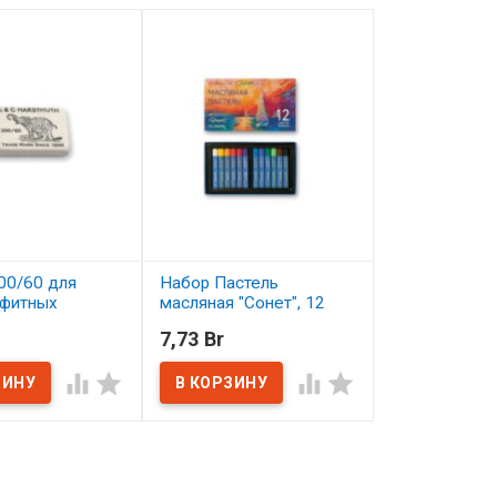
00/60 для
Набор Пастель
Синтетика кр
афитных
масляная "Сонет", 12
длинная ручк
шей
цветов.
пропитанная
7,73 Br
2,98 Br
Сонет №1
ичии
В наличии




В наличии