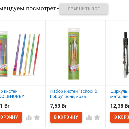
мендуем посмотреть
р кистей
Набор кистей "school &
Циркуль 
OOL&HOBBY
hobby" пони, коза,
металли
етика 5 шт.
щетина 4 шт. АССОРТИ
1 Br
7,53 Br
12,38 B
ОРТИ
В нал
В наличии




наличии