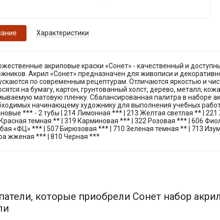
сание
Характеристики
ожественные акриловые краски «Сонет» - качественный и доступн
ожников. Акрил «Сонет» предназначен для живописи и декоративн
ускаются по современным рецептурам. Отличаются яркостью и чист
сятся на бумагу, картон, грунтованный холст, дерево, металл, кож
мываемую матовую пленку. Сбалансированная палитра в наборе акр
бходимых начинающему художнику для выполнения учебных работ, 
новые *** - 2 тубы | 214 Лимонная *** | 213 Желтая светлая ** | 221
Красная темная ** | 319 Карминовая *** | 322 Розовая *** | 606 Фио
бая «ФЦ» *** | 507 Бирюзовая *** | 710 Зеленая темная ** | 713 Изум
а жженая *** | 810 Черная ***
патели, которые приобрели Сонет набор акрил
ли