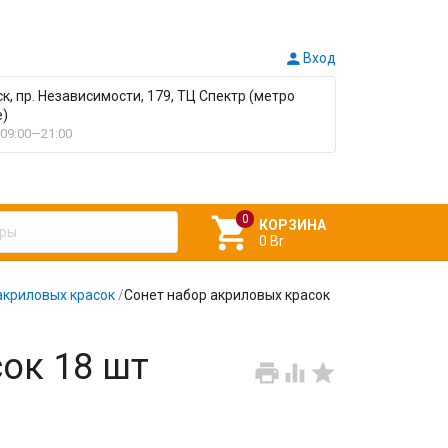

Вход
ск, пр. Независимости, 179, ТЦ Спектр (метро
е)
09:00—21:00

КОРЗИНА
0 Br
акриловых красок
/
Сонет набор акриловых красок
ок 18 шт


