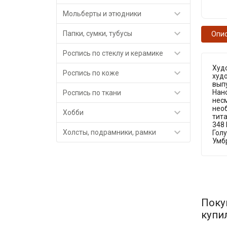

Мольберты и этюдники

Папки, сумки, тубусы
Опи

Роспись по стеклу и керамике
Худ

Роспись по коже
худ
вып

Нано
Роспись по ткани
нес
нео

Хобби
тита
348 

Холсты, подрамники, рамки
Голу
Умбр
Поку
купи