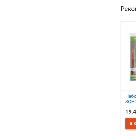
Реко
Набо
SCH
синт
19,4
АСС
В 