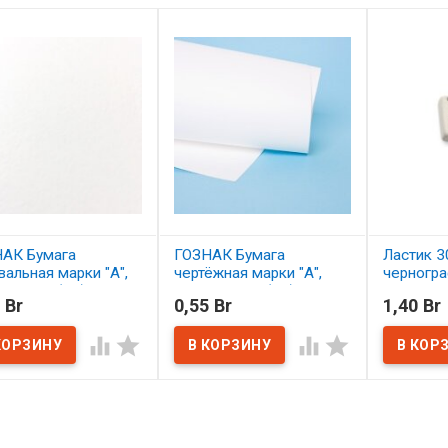
АК Бумага
ГОЗНАК Бумага
Ластик 3
вальная марки "А",
чертёжная марки "А",
черногр
420 мм (А3),
297х420 мм (А3),
каранда
 Br
0,55 Br
1,40 Br
ность 200г/м2
плотность 200 г/м2
В нал




наличии
В наличии