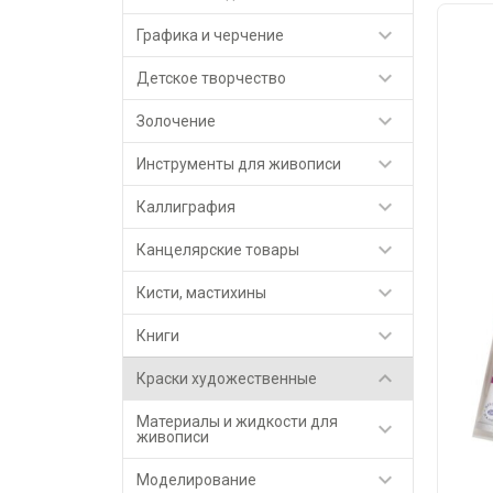

Графика и черчение

Детское творчество

Золочение

Инструменты для живописи

Каллиграфия

Канцелярские товары

Кисти, мастихины

Книги

Краски художественные
Материалы и жидкости для

живописи

Моделирование