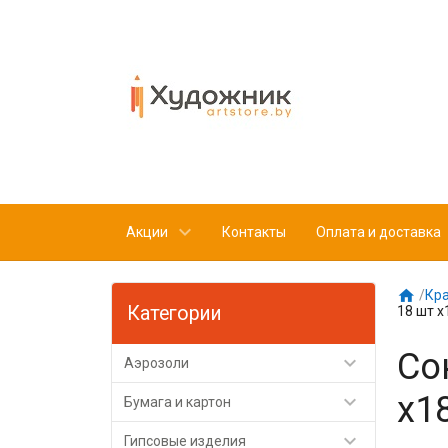
Акции
Контакты
Оплата и доставка

/
Кр
Категории
18 шт 
Со

Аэрозоли
х1

Бумага и картон

Гипсовые изделия