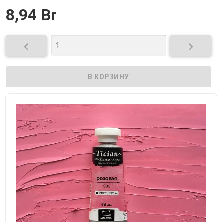
8,94 Br

