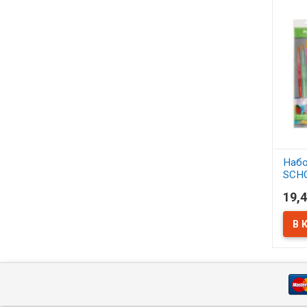
Набо
SCH
синт
19,4
АСС
В 