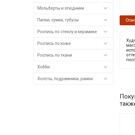

Мольберты и этюдники

Папки, сумки, тубусы
Опи

Роспись по стеклу и керамике
Худ

Роспись по коже
маст
исп

отте
Роспись по ткани
пос

Хобби

Холсты, подрамники, рамки
Поку
такж