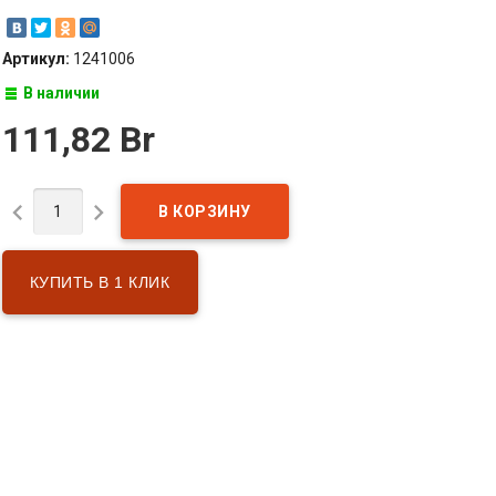
Артикул:
1241006
В наличии
111,82 Br


КУПИТЬ В 1 КЛИК