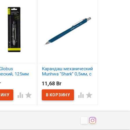
Globus
Карандаш механический
Карандаш цв
ческий, 125мм
Munhwa "Shark" 0,5мм, с
Малевичъ Gra
ластиком
серо-бирюзо
r
11,68 Br
2,50 Br
ичии
В наличии
В наличии



