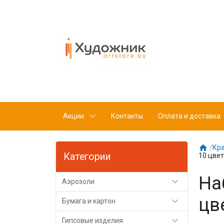
Акции
Контакты
Оплата и доставка

/
Кр
Категории
10 цве
На

Аэрозоли
цв

Бумага и картон

Гипсовые изделия