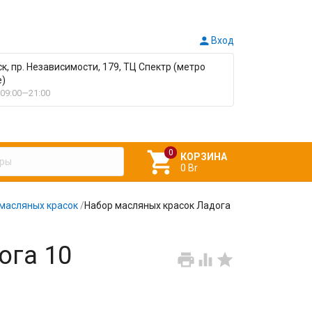

Вход
ск, пр. Независимости, 179, ТЦ Спектр (метро
е)
09:00—21:00

КОРЗИНА
0 Br
масляных красок
/
Набор масляных красок Ладога
ога 10


