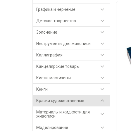

Графика и черчение

Детское творчество

Золочение

Инструменты для живописи

Каллиграфия

Канцелярские товары

Кисти, мастихины

Книги

Краски художественные
Материалы и жидкости для

живописи

Моделирование