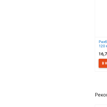
Разб
120 
16,7
В 
Реко