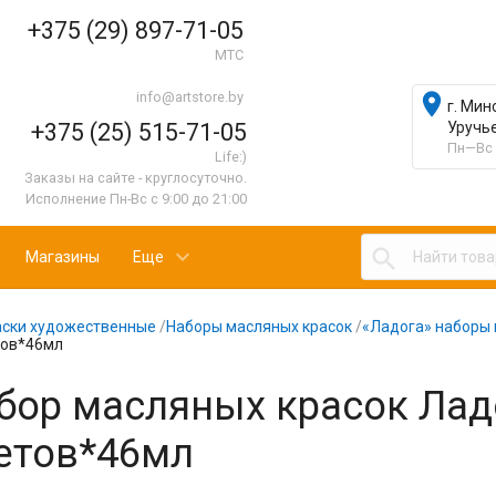
+375 (29) 897-71-05
МТС
info@artstore.by

г. Мин
+375 (25) 515-71-05
Уручь
Пн—Вс 
Life:)
Заказы на сайте - круглосуточно.
Исполнение Пн-Вс с 9:00 до 21:00

Магазины
Еще
аски художественные
/
Наборы масляных красок
/
«Ладога» наборы 
тов*46мл
бор масляных красок Лад
етов*46мл