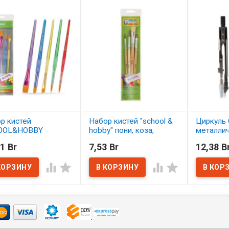
р кистей
Набор кистей "school &
Циркуль 
OOL&HOBBY
hobby" пони, коза,
металли
етика 5 шт.
щетина 4 шт. АССОРТИ
1 Br
7,53 Br
12,38 B
ОРТИ
В нал
В наличии




наличии