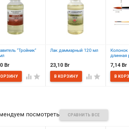
авитель "Тройник"
Лак даммарный 120 мл
Колонок 
мл
длинная 
пропитан
В наличии
0 Br
23,10 Br
7,14 Br
Сонет №
наличии




В нал
мендуем посмотреть