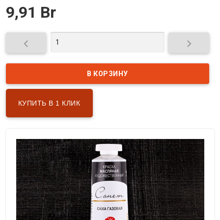
9,91 Br


КУПИТЬ В 1 КЛИК