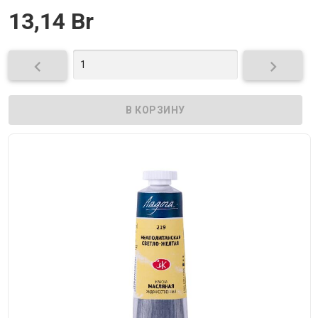
13,14 Br

