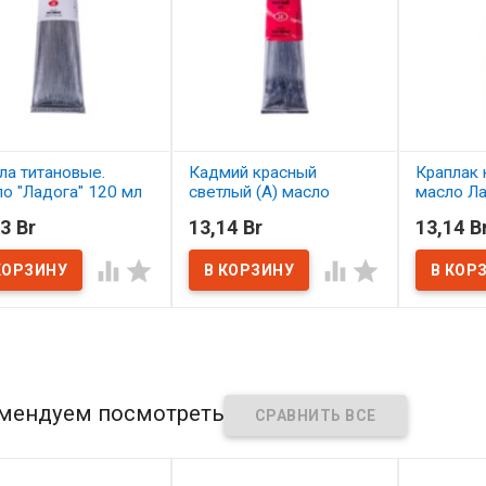
ла титановые.
Кадмий красный
Краплак 
о "Ладога" 120 мл
светлый (А) масло
масло Л
Ладога 46 мл.
3 Br
13,14 Br
13,14 B
наличии
В нал
В наличии




мендуем посмотреть