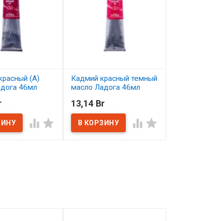
красный (А)
Кадмий красный темный
Ультрамарин
адога 46мл
масло Ладога 46мл
масло Ладог
r
13,14 Br
13,78 Br
ичии
В наличии
В наличии



