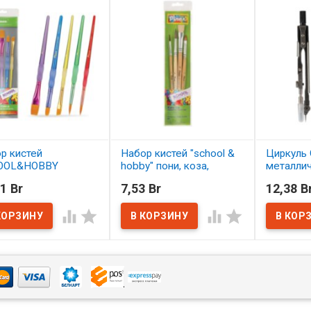
р кистей
Набор кистей "school &
Циркуль 
OOL&HOBBY
hobby" пони, коза,
металли
етика 5 шт.
щетина 4 шт. АССОРТИ
1 Br
7,53 Br
12,38 B
ОРТИ
В нал
В наличии




наличии