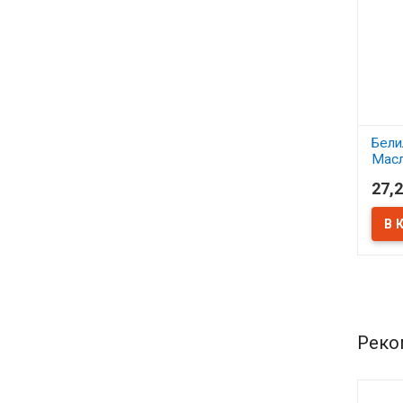
Бели
Масл
27,2
В 
Реко