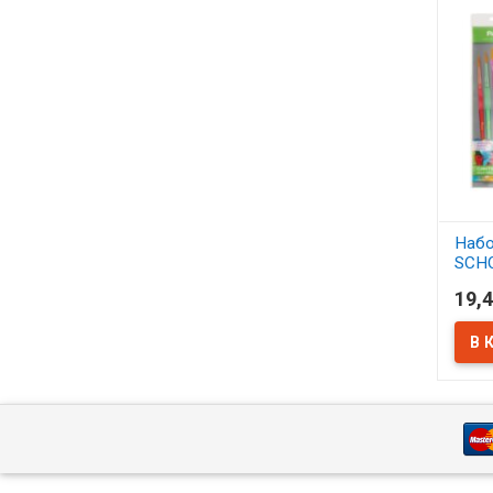
Набо
SCH
синт
19,4
АСС
В 