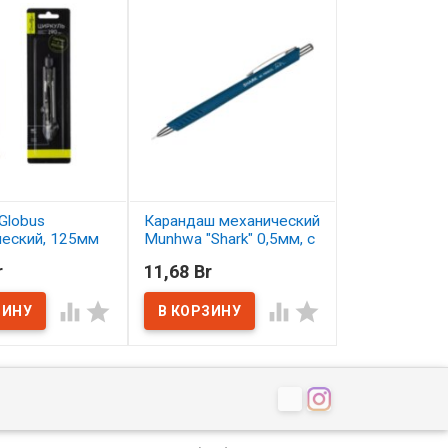
Globus
Карандаш механический
Карандаш цв
ческий, 125мм
Munhwa "Shark" 0,5мм, с
Малевичъ Gra
ластиком
серо-бирюзо
r
11,68 Br
2,50 Br
ичии
В наличии
В наличии



