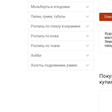

Мольберты и этюдники

Папки, сумки, тубусы
Опи

Роспись по стеклу и керамике
Худ

Роспись по коже
маст
Земл

насы
Роспись по ткани

Хобби

Холсты, подрамники, рамки
Поку
купи