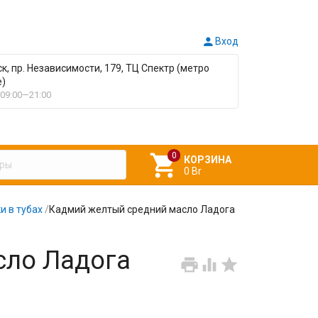

Вход
ск, пр. Независимости, 179, ТЦ Спектр (метро
е)
09:00—21:00

КОРЗИНА
0 Br
и в тубах
/
Кадмий желтый средний масло Ладога
сло Ладога


