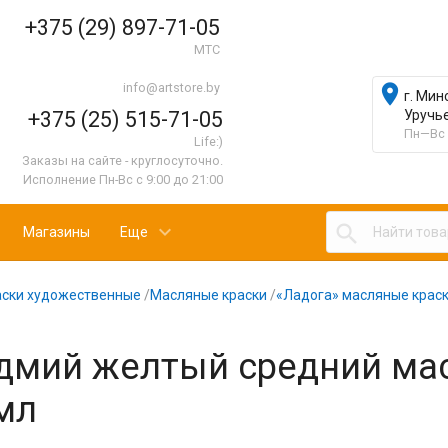
+375 (29) 897-71-05
МТС
info@artstore.by

г. Мин
+375 (25) 515-71-05
Уручь
Пн—Вс 
Life:)
Заказы на сайте - круглосуточно.
Исполнение Пн-Вс с 9:00 до 21:00

Магазины
Еще
аски художественные
/
Масляные краски
/
«Ладога» масляные краск
дмий желтый средний ма
мл