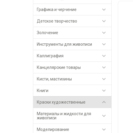

Графика и черчение

Детское творчество

Золочение

Инструменты для живописи

Каллиграфия

Канцелярские товары

Кисти, мастихины

Книги

Краски художественные
Материалы и жидкости для

живописи

Моделирование