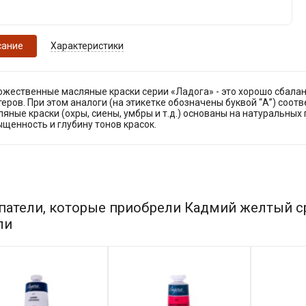
сание
Характеристики
ожественные масляные краски серии «Ладога» - это хорошо сбала
еров. При этом аналоги (на этикетке обозначены буквой “А”) соот
яные краски (охры, сиены, умбры и т.д.) основаны на натуральных
щенность и глубину тонов красок.
патели, которые приобрели Кадмий желтый с
ли