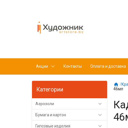
Акции
Контакты
Оплата и доставка

/
Кр
Категории
46мл
Ка

Аэрозоли
46

Бумага и картон

Гипсовые изделия