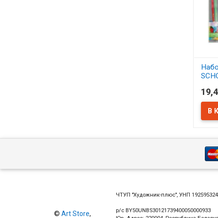
Набо
SCH
синт
19,4
АСС
В 
ЧТУП "Художник-плюс", УНП 19259532
р/с BY50UNBS30121739400050000933
©
Art Store
,