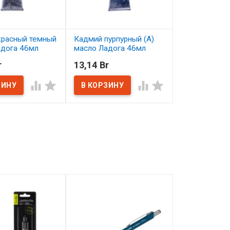
красный темный
Кадмий пурпурный (А)
Ультрамарин
адога 46мл
масло Ладога 46мл
масло Ладог
r
13,14 Br
13,78 Br
ичии
В наличии
В наличии



