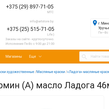
+375 (29) 897-71-05
МТС
info@artstore.by

г. Мин
+375 (25) 515-71-05
Уручь
Пн—Вс 
Life:)
Заказы на сайте - круглосуточно.
Исполнение Пн-Вс с 9:00 до 21:00

Магазины
Еще
аски художественные
/
Масляные краски
/
«Ладога» масляные краск
рмин (А) масло Ладога 46