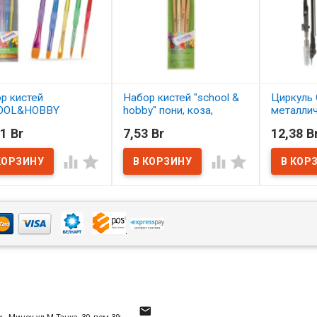
р кистей
Набор кистей "school &
Циркуль 
OOL&HOBBY
hobby" пони, коза,
металли
етика 5 шт.
щетина 4 шт. АССОРТИ
1 Br
7,53 Br
12,38 B
ОРТИ
В нал
В наличии




наличии
4
