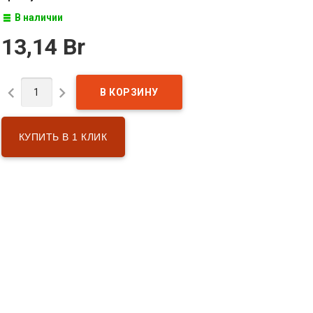
В наличии
13,14 Br


КУПИТЬ В 1 КЛИК