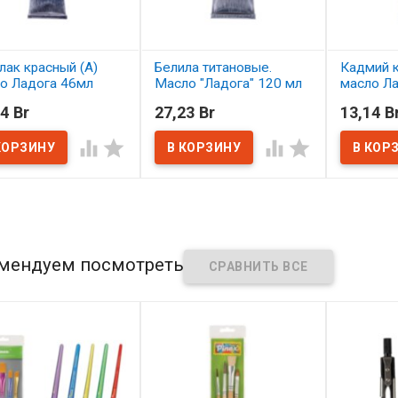
лак красный (А)
Белила титановые.
Кадмий 
о Ладога 46мл
Масло "Ладога" 120 мл
масло Л
4 Br
27,23 Br
13,14 B
наличии
В наличии
В нал




мендуем посмотреть