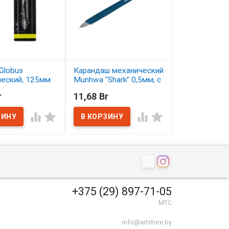
Globus
Карандаш механический
Карандаш цв
ческий, 125мм
Munhwa "Shark" 0,5мм, с
Малевичъ Gra
ластиком
серо-бирюзо
r
11,68 Br
2,50 Br
ичии
В наличии
В наличии




+375 (29) 897-71-05
МТС
info@artstore.by