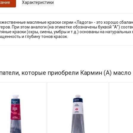
сание
Характеристики
ожественные масляные краски серии «Ладога» - это хорошо сбала
еров. При этом аналоги (на этикетке обозначены буквой “А”) соот
яные краски (охры, сиены, умбры и т.д.) основаны на натуральных
щенность и глубину тонов красок.
патели, которые приобрели Кармин (А) масло 