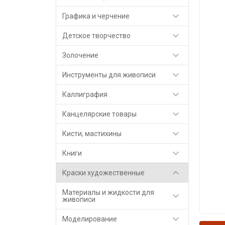

Графика и черчение

Детское творчество

Золочение

Инструменты для живописи

Каллиграфия

Канцелярские товары

Кисти, мастихины

Книги

Краски художественные
Материалы и жидкости для

живописи

Моделирование