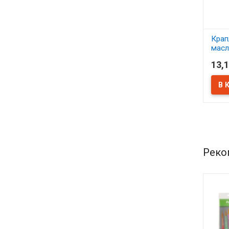
Крап
масл
13,1
В 
Реко