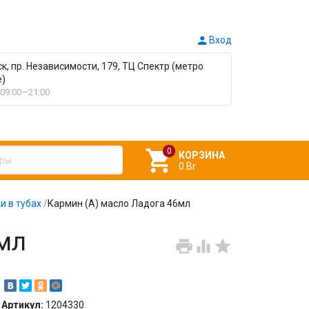

Вход
ск, пр. Независимости, 179, ТЦ Спектр (метро
е)
09:00—21:00

КОРЗИНА
0 Br
и в тубах
/
Кармин (А) масло Ладога 46мл
мл



Артикул:
1204330