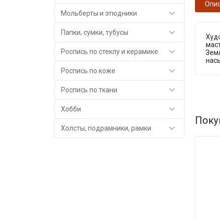
Опи

Мольберты и этюдники

Папки, сумки, тубусы
Худ
маст

Роспись по стеклу и керамике
Земл
насы

Роспись по коже

Роспись по ткани

Хобби
Поку

Холсты, подрамники, рамки