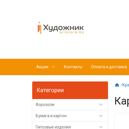
Акции
Контакты
Оплата и доставка

/
Кр
Категории
Ка

Аэрозоли

Бумага и картон

Гипсовые изделия