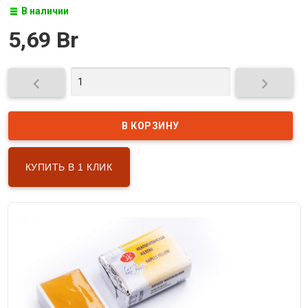
В наличии
5,69 Br


КУПИТЬ В 1 КЛИК