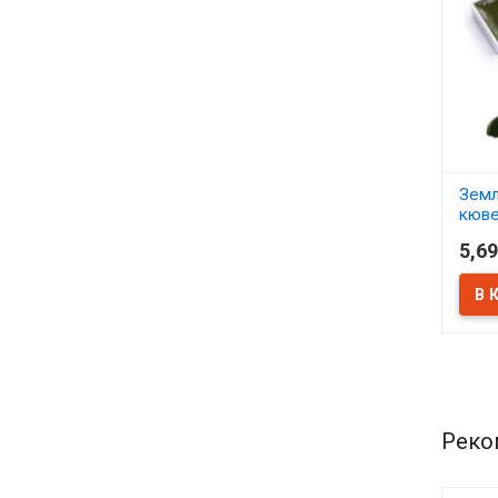
Земл
кюве
Ночи
5,69
В 
Реко