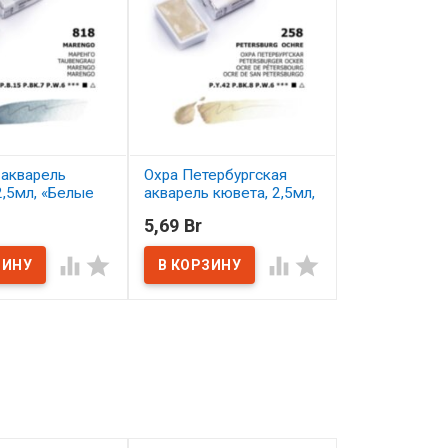
 акварель
Охра Петербургская
Сепия акваре
2,5мл, «Белые
акварель кювета, 2,5мл,
2,5мл, «Белы
«Белые Ночи»
5,69 Br
5,69 Br
В наличии
ичии
В наличии



