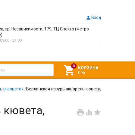

Вход
ск, пр. Независимости, 179, ТЦ Спектр (метро
е)
09:00—21:00

КОРЗИНА
0 Br
ь в кюветах
/
Берлинская лазурь акварель кювета,
 кювета,


