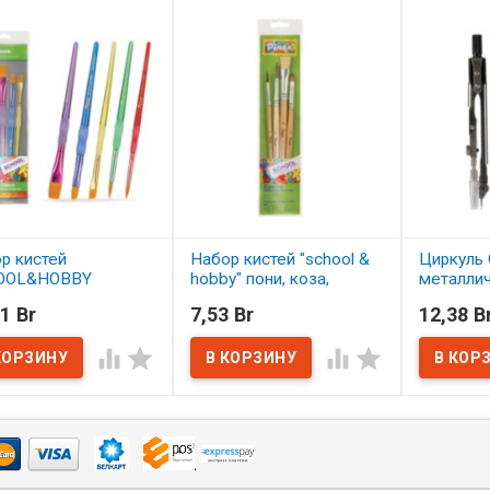
р кистей
Набор кистей "school &
Циркуль 
OOL&HOBBY
hobby" пони, коза,
металли
етика 5 шт.
щетина 4 шт. АССОРТИ
1 Br
7,53 Br
12,38 B
ОРТИ
В нал
В наличии




наличии