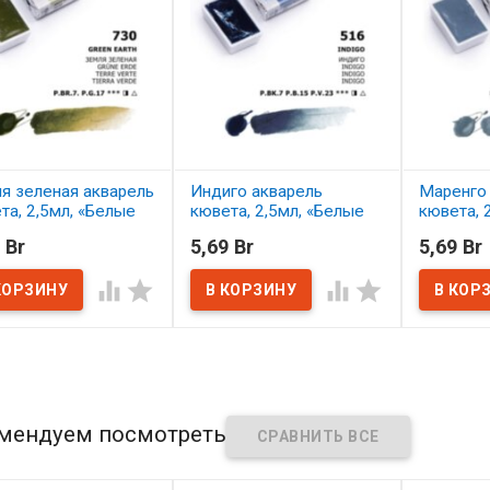
я зеленая акварель
Индиго акварель
Маренго
та, 2,5мл, «Белые
кювета, 2,5мл, «Белые
кювета, 
»
Ночи»
Ночи»
 Br
5,69 Br
5,69 Br
наличии
В наличии
В нал




мендуем посмотреть