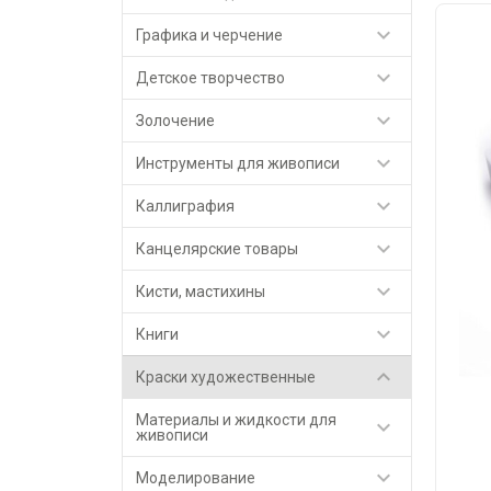

Графика и черчение

Детское творчество

Золочение

Инструменты для живописи

Каллиграфия

Канцелярские товары

Кисти, мастихины

Книги

Краски художественные
Материалы и жидкости для

живописи

Моделирование