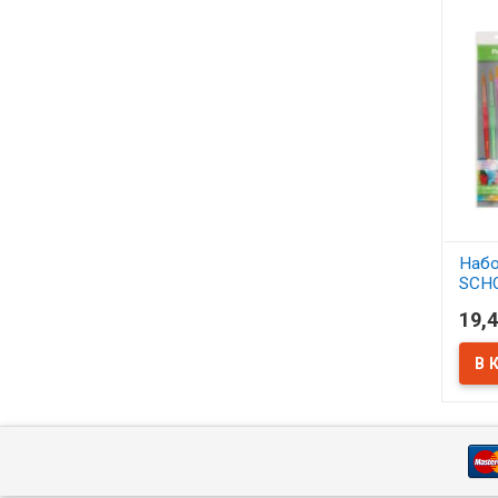
Набо
SCH
синт
19,4
АСС
В 