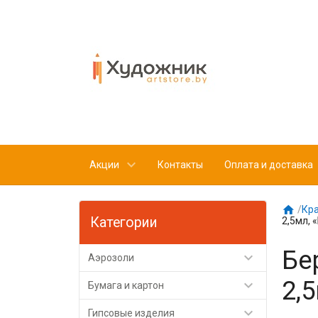
Акции
Контакты
Оплата и доставка

/
Кр
Категории
2,5мл, 
Бе

Аэрозоли
2,

Бумага и картон

Гипсовые изделия