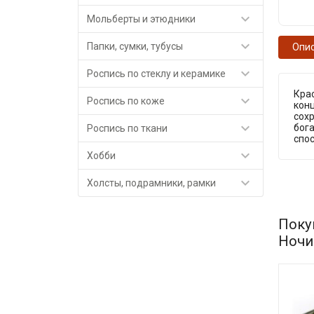

Мольберты и этюдники

Папки, сумки, тубусы
Опи

Роспись по стеклу и керамике
Кра

Роспись по коже
кон
сох

бога
Роспись по ткани
спос

Хобби

Холсты, подрамники, рамки
Поку
Ночи