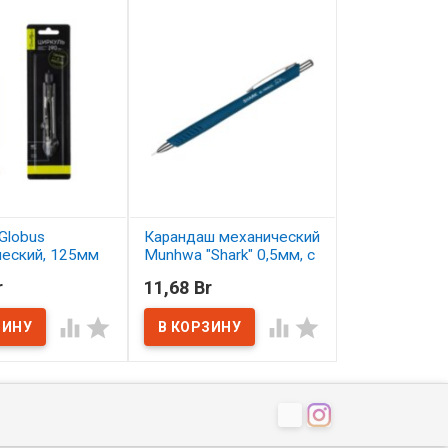
Globus
Карандаш механический
Карандаш цв
ческий, 125мм
Munhwa "Shark" 0,5мм, с
Малевичъ Gra
ластиком
серо-бирюзо
r
11,68 Br
2,50 Br
ичии
В наличии
В наличии



