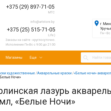
+375 (29) 897-71-05
МТС
info@artstore.by

г. Мин
+375 (25) 515-71-05
Уручь
Пн—Вс 
Life:)
Заказы на сайте - круглосуточно.
Исполнение Пн-Вс с 9:00 до 21:00

Магазины
Еще
аски художественные
/
Акварельные краски
/
«Белые ночи» акварел
«Белые Ночи»
рлинская лазурь акварель
5мл, «Белые Ночи»