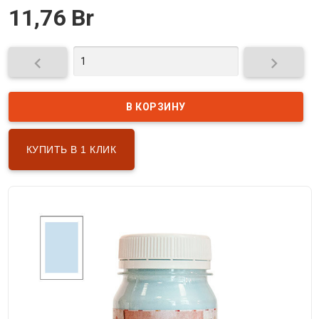
11,76 Br


КУПИТЬ В 1 КЛИК