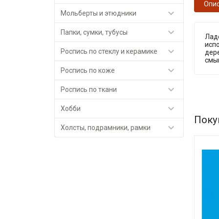
Опи

Мольберты и этюдники

Папки, сумки, тубусы
Ладо
испо

Роспись по стеклу и керамике
дере
смы

Роспись по коже

Роспись по ткани

Хобби
Поку

Холсты, подрамники, рамки