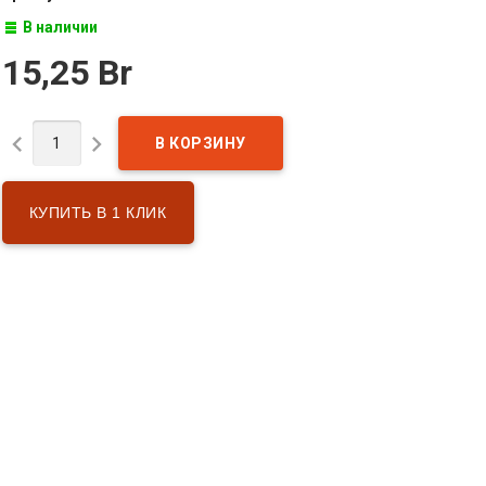
В наличии
15,25 Br


КУПИТЬ В 1 КЛИК