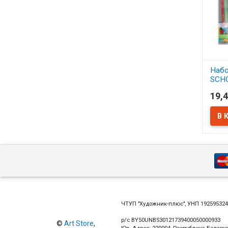
Набо
SCH
синт
19,4
АСС
В 
ЧТУП "Художник-плюс", УНП 19259532
р/с BY50UNBS30121739400050000933
©
Art Store
,