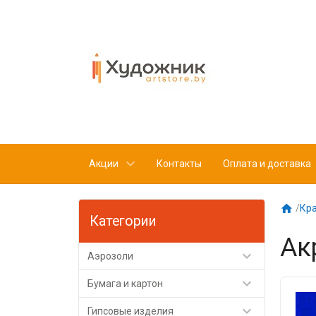
Акции
Контакты
Оплата и доставка

/
Кр
Категории
Ак

Аэрозоли

Бумага и картон

Гипсовые изделия