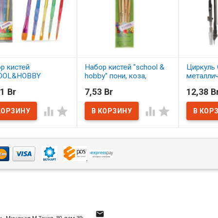
р кистей
Набор кистей "school &
Циркуль 
OOL&HOBBY
hobby" пони, коза,
металли
етика 5 шт.
щетина 4 шт. АССОРТИ
1 Br
7,53 Br
12,38 B
ОРТИ
В нал
В наличии




наличии
4
