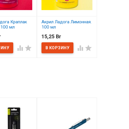
дога Краплак
Акрил Ладога Лимонная.
Акрил Ладог
 100 мл
100 мл
Бирюзовая. 
r
15,25 Br
15,25 Br
ичии
В наличии
В наличии



