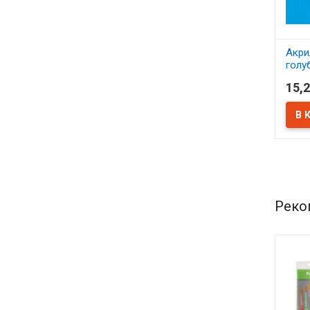
Акри
голу
15,2
В 
Реко