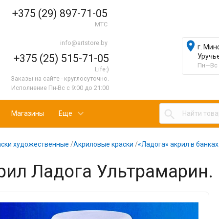
+375 (29) 897-71-05
МТС
info@artstore.by

г. Мин
+375 (25) 515-71-05
Уручь
Пн—Вс 
Life:)
Заказы на сайте - круглосуточно.
Исполнение Пн-Вс с 9:00 до 21:00

Магазины
Еще
аски художественные
/
Акриловые краски
/
«Ладога» акрил в банках
рил Ладога Ультрамарин. 