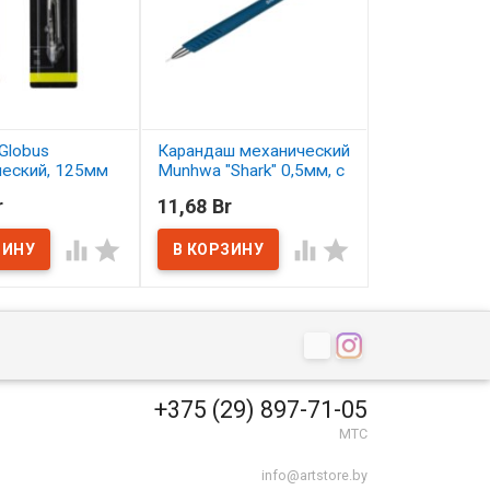
Globus
Карандаш механический
Карандаш цв
ческий, 125мм
Munhwa "Shark" 0,5мм, с
Малевичъ Gra
ластиком
серо-бирюзо
r
11,68 Br
2,50 Br
ичии
В наличии
В наличии




+375 (29) 897-71-05
МТС
info@artstore.by