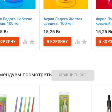
л Ладога Небесно-
Акрил Ладога Желтая
Акрил Ла
бая. 100 мл
средняя. 100 мл
красный.
5 Br
15,25 Br
15,25 B
наличии
В наличии
В нал




мендуем посмотреть