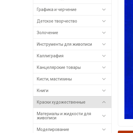

Графика и черчение

Детское творчество

Золочение

Инструменты для живописи

Каллиграфия

Канцелярские товары

Кисти, мастихины

Книги

Краски художественные
Материалы и жидкости для

живописи

Моделирование