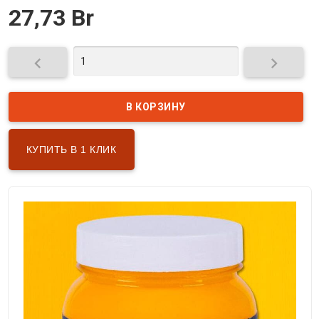
27,73 Br


КУПИТЬ В 1 КЛИК