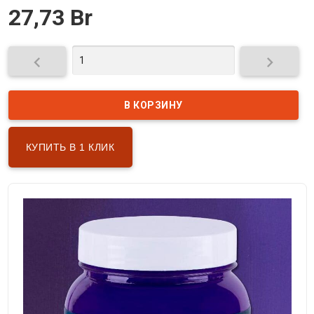
27,73 Br


КУПИТЬ В 1 КЛИК