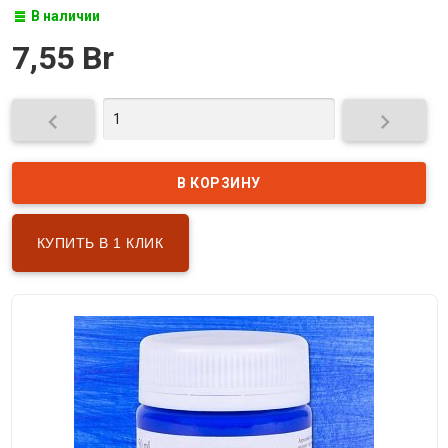
В наличии
7,55 Br


КУПИТЬ В 1 КЛИК