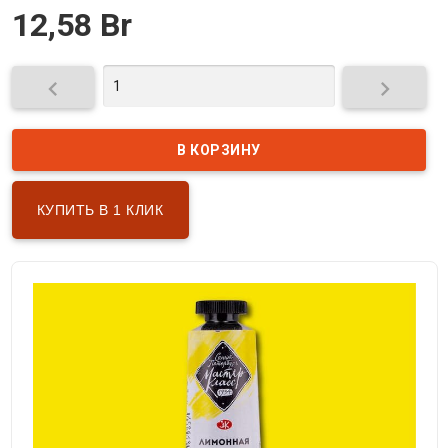
12,58 Br


КУПИТЬ В 1 КЛИК