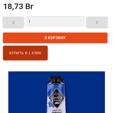
18,73 Br


КУПИТЬ В 1 КЛИК