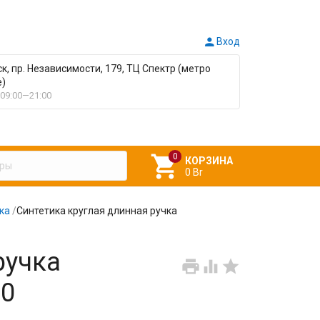

Вход
ск, пр. Независимости, 179, ТЦ Спектр (метро
е)
09:00—21:00

КОРЗИНА
0 Br
ка
/
Синтетика круглая длинная ручка
ручка



№0