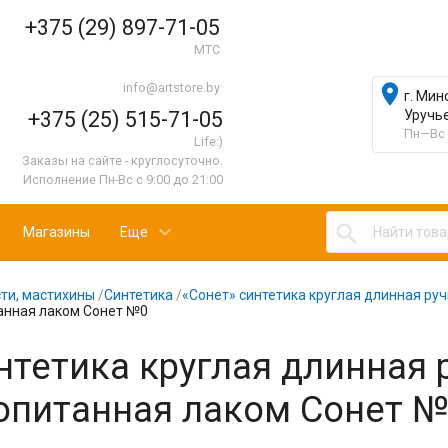
+375 (29) 897-71-05
МТС
info@artstore.by

г. Мин
+375 (25) 515-71-05
Уручь
Пн—Вс 
Life:)
Заказы на сайте - круглосуточно.
Исполнение Пн-Вс с 9:00 до 21:00

Магазины
Еще
ти, мастихины
/
Синтетика
/
«Сонет» синтетика круглая длинная руч
анная лаком Сонет №0
нтетика круглая длинная 
опитанная лаком Сонет 