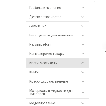

Графика и черчение

Детское творчество

Золочение

Инструменты для живописи

Каллиграфия

Канцелярские товары

Кисти, мастихины

Книги

Краски художественные
Материалы и жидкости для

живописи

Моделирование