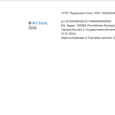
ЧТУП "Художник-плюс", УНП 19259532
р/с BY50UNBS30121739400050000933
©
Art Store
,
Юр. Адрес: 220004, Республика Беларус
2026
Свидетельство о государственной рег
27.01.2016г
Зарегистрирован в Торговом реестре 23