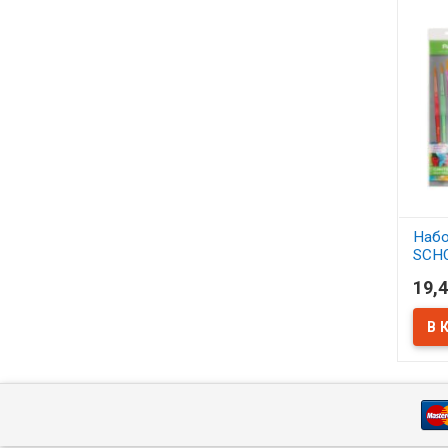
Набо
SCH
синт
19,4
АСС
В 