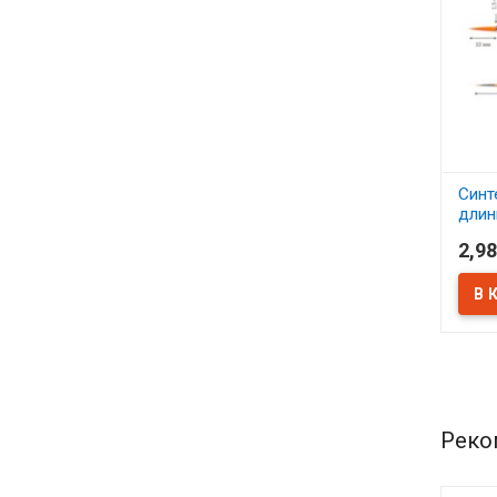
Синт
длин
проп
2,98
Сон
В 
Реко