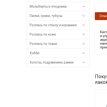

Мольберты и этюдники

Папки, сумки, тубусы
Опи

Роспись по стеклу и керамике
Кист

Роспись по коже
и уп
акри

нане
Роспись по ткани
прек

Хобби

Холсты, подрамники, рамки
Поку
лако