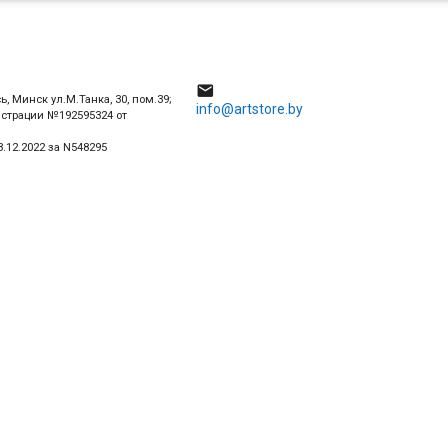
4

ь, Минск ул.М.Танка, 30, пом.39;
info@artstore.by
истрации №192595324 от
.12.2022 за N548295