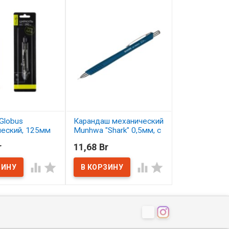
Globus
Карандаш механический
Карандаш цв
ческий, 125мм
Munhwa "Shark" 0,5мм, с
Малевичъ Gra
ластиком
серо-бирюзо
r
11,68 Br
2,50 Br
ичии
В наличии
В наличии



