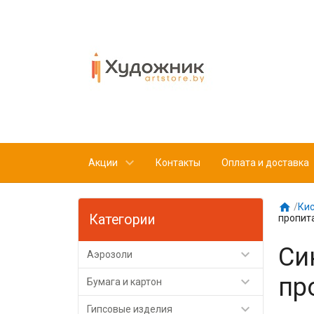
Акции
Контакты
Оплата и доставка

/
Кис
Категории
пропит
Си

Аэрозоли
пр

Бумага и картон

Гипсовые изделия