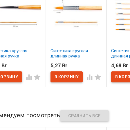
етика круглая
Синтетика круглая
Синтетик
ная ручка
длинная ручка
длинная 
итанная лаком
пропитанная лаком
пропитан
 Br
5,27 Br
4,68 Br
ет №1
Сонет №6
Сонет №




наличии
В наличии
В нал
мендуем посмотреть