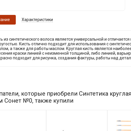
сание
Характеристики
ь из синтетического волоса является универсальной и отличаетс
ругостью. Кисть отлично подходит для использования с синтетиче
лом, а также для работы маслом. Круглая кисть является наиболе
сения краски линией с неизменной толщиной, либо линией, варьи
расно подходит для рисунка, создания фактуры, работы над детал
патели, которые приобрели Синтетика круглая
м Сонет №0, также купили