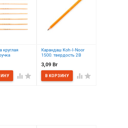
а круглая
Карандаш Koh-I-Noor
Синтетика кр
ручка
1500. твердость 2B
длинная ручк
ная лаком
пропитанная
3,09 Br
7,78 Br
5
Сонет №8
В наличии




ичии
В наличии