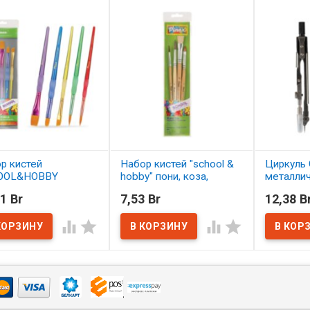
р кистей
Набор кистей "school &
Циркуль 
OOL&HOBBY
hobby" пони, коза,
металли
етика 5 шт.
щетина 4 шт. АССОРТИ
1 Br
7,53 Br
12,38 B
ОРТИ
В нал
В наличии




наличии