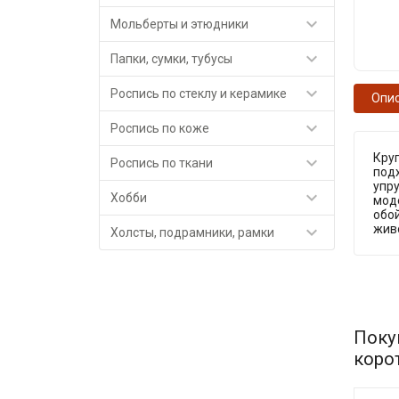

Мольберты и этюдники

Папки, сумки, тубусы

Роспись по стеклу и керамике
Опи

Роспись по коже
Круг

Роспись по ткани
подх
упр

Хобби
мод
обо
живо

Холсты, подрамники, рамки
Поку
коро