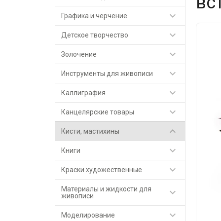
вс

Графика и черчение

Детское творчество

Золочение

Инструменты для живописи

Каллиграфия

Канцелярские товары

Кисти, мастихины

Книги

Краски художественные
Материалы и жидкости для

живописи

Моделирование