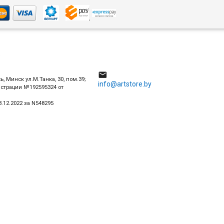
4

ь, Минск ул.М.Танка, 30, пом.39;
info@artstore.by
истрации №192595324 от
.12.2022 за N548295