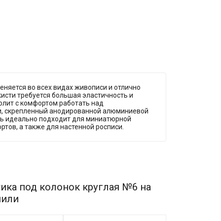
меняется во всех видах живописи и отлично
кисти требуется большая эластичность и
олит с комфортом работать над
и, скрепленный анодированной алюминиевой
ть идеально подходит для миниатюрной
тов, а также для настенной росписи.
ика под колонок круглая №6 на
пили