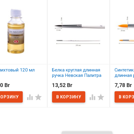
пихтовый 120 мл
Белка круглая длинная
Синтетик
ручка Невская Палитра
длинная 
№2
пропитан
наличии
0 Br
13,52 Br
7,78 Br
Сонет №
В наличии




В нал