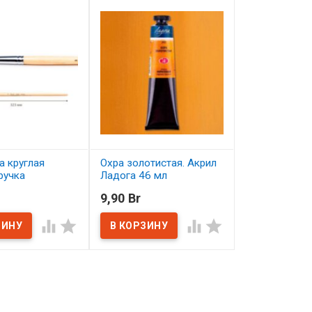
а круглая
Охра золотистая. Акрил
Сиена жжена
ручка
Ладога 46 мл
Ладога 46 м
ная лаком
9,90 Br
9,90 Br
8
В наличии
В наличии




ичии