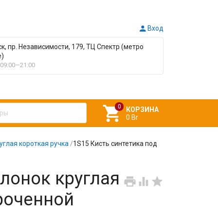

Вход
ск, пр. Независимости, 179, ТЦ Спектр (метро
е)
09:00—21:00

КОРЗИНА
0 Br
руглая короткая ручка
/
1S15 Кисть синтетика под
олонок круглая



ороченной