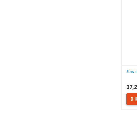
Лак 
В 
37,2