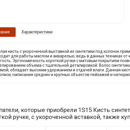
сание
Характеристики
лая кисть с укороченной выставкой из синтетики под колонок при
одит для работы маслом и акварелью, ведь в данных техниках от 
угость. Эргономичность короткой ручки с матовым покрытием позв
елированием объема с тщательной деталировкой. Волос синтетик
ймой, обладает высоким удержанием и отдачей влаги. Данная кис
писи, написания средних и крупных объектов пейзажей и натюрмор
патели, которые приобрели 1S15 Кисть синтет
ткой ручке, с укороченной вставкой, также ку