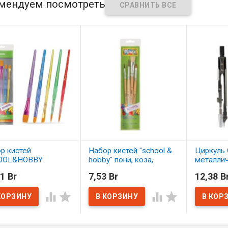
мендуем посмотреть
р кистей
Набор кистей "school &
Циркуль 
OOL&HOBBY
hobby" пони, коза,
металли
етика 5 шт.
щетина 4 шт. АССОРТИ
1 Br
7,53 Br
12,38 B
ОРТИ
В нал
В наличии




наличии