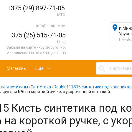
+375 (29) 897-71-05
МТС
info@artstore.by

г. Мин
+375 (25) 515-71-05
Уручь
Пн—Вс 
Life:)
Заказы на сайте - круглосуточно.
Исполнение Пн-Вс с 9:00 до 21:00

Магазины
Еще
ти, мастихины
/
Синтетика
/
Roubloff 1S15 синтетика под колонок к
 круглая №6 на короткой ручке, с укороченной вставкой
15 Кисть синтетика под к
 на короткой ручке, с ук