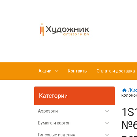
Акции
Контакты
Оплата и доставка

/
Кис
Категории
колонок
1S

Аэрозоли
№6

Бумага и картон

Гипсовые изделия