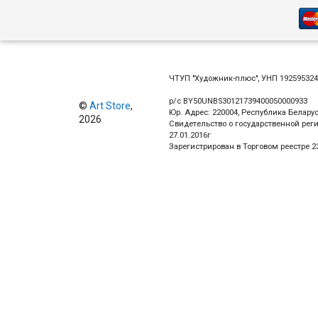
ЧТУП "Художник-плюс", УНП 19259532
р/с BY50UNBS30121739400050000933
©
Art Store
,
Юр. Адрес: 220004, Республика Беларус
2026
Свидетельство о государственной рег
27.01.2016г
Зарегистрирован в Торговом реестре 23