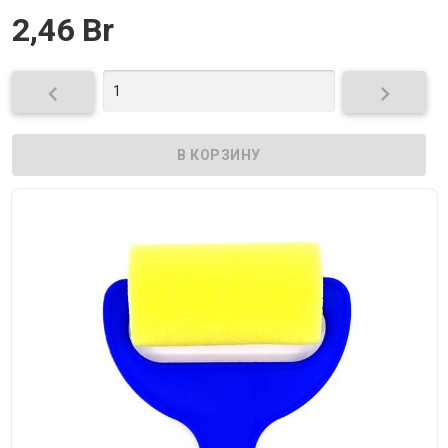
2,46 Br

