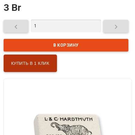
3 Br


КУПИТЬ В 1 КЛИК