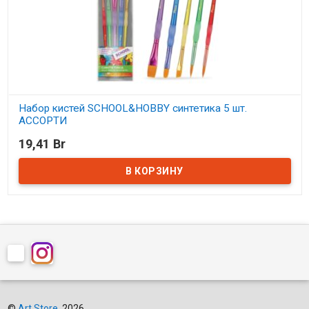
Набор кистей SCHOOL&HOBBY синтетика 5 шт.
АССОРТИ
19,41 Br
В наличии
©
Art Store
, 2026