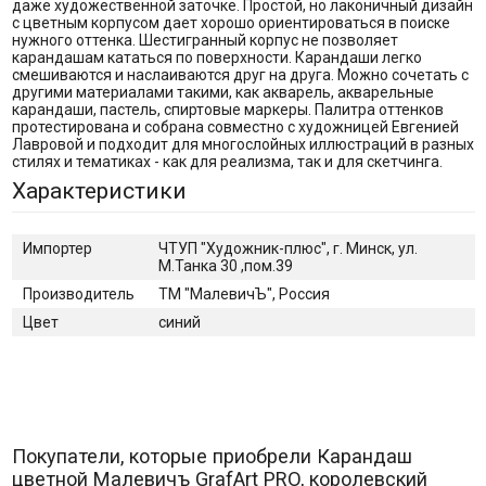
даже художественной заточке. Простой, но лаконичный дизайн
с цветным корпусом дает хорошо ориентироваться в поиске
нужного оттенка. Шестигранный корпус не позволяет
карандашам кататься по поверхности. Карандаши легко
смешиваются и наслаиваются друг на друга. Можно сочетать с
другими материалами такими, как акварель, акварельные
карандаши, пастель, спиртовые маркеры. Палитра оттенков
протестирована и собрана совместно с художницей Евгенией
Лавровой и подходит для многослойных иллюстраций в разных
стилях и тематиках - как для реализма, так и для скетчинга.
Характеристики
Импортер
ЧТУП "Художник-плюс", г. Минск, ул.
М.Танка 30 ,пом.39
Производитель
ТМ "МалевичЪ", Россия
Цвет
синий
Покупатели, которые приобрели Карандаш
цветной Малевичъ GrafArt PRO, королевский