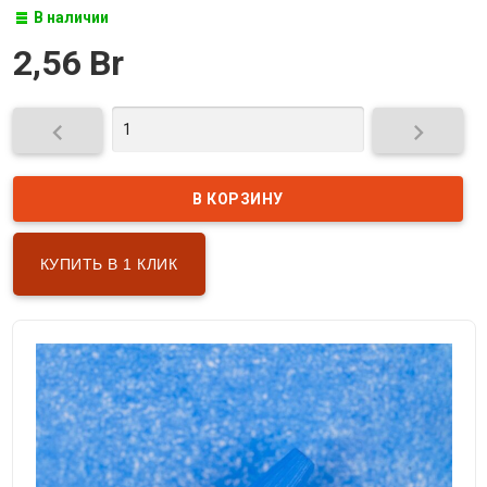
В наличии
2,56 Br


КУПИТЬ В 1 КЛИК